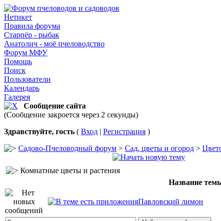
Нетикет
Правила форума
Старпёр - рыбак
Анатолич - моё пчеловодство
Форум МФУ
Помощь
Поиск
Пользователи
Календарь
Галерея
Сообщение сайта
(Сообщение закроется через 2 секунды)
Здравствуйте, гость
(
Вход
|
Регистрация
)
Садово-Пчеловодный форум
>
Сад, цветы и огород
>
Цвет
Комнатные цветы и растения
Название тем
Павловский лимон