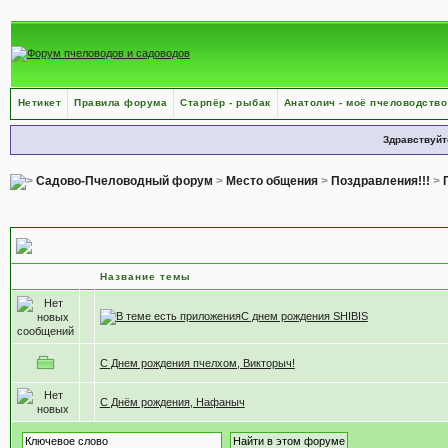
Нетикет
Правила форума
Старпёр - рыбак
Анатолич - моё пчеловодство
Здравствуйт
Садово-Пчеловодный форум
>
Место общения
>
Поздравления!!!
>
Поздравление с Днём рождения
Название темы
С днем рождения SHIBIS
С Днем рождения пчелхом, Викторыч!
С Днём рождения, Нафаныч