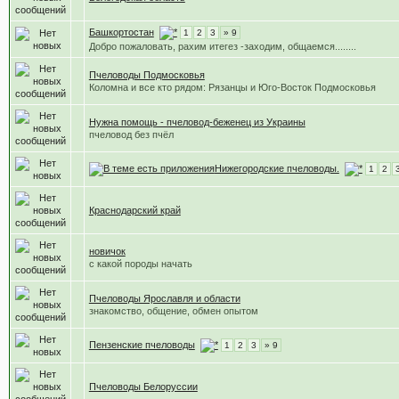
Башкортостан
1
2
3
» 9
Добро пожаловать, рахим итегез -заходим, общаемся........
Пчеловоды Подмосковья
Коломна и все кто рядом: Рязанцы и Юго-Восток Подмосковья
Нужна помощь - пчеловод-беженец из Украины
пчеловод без пчёл
Нижегородские пчеловоды.
1
2
Краснодарский край
новичок
с какой породы начать
Пчеловоды Ярославля и области
знакомство, общение, обмен опытом
Пензенские пчеловоды
1
2
3
» 9
Пчеловоды Белоруссии