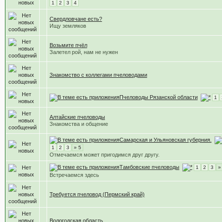
1
2
3
4
Свердловчане есть?
Ищу земляков
Возьмите пчёл
Залетел рой, нам не нужен
Знакомство с коллегами пчеловодами
Пчеловоды Рязанской области
1
Алтайские пчеловоды
Знакомства и общение
Самарская и Ульяновская губерния.
1
2
3
» 5
Отмечаемся может пригодимся друг другу.
Тамбовские пчеловоды
1
2
3
»
Встречаемся здесь
Требуется пчеловод (Пермский край)
Вологодская область