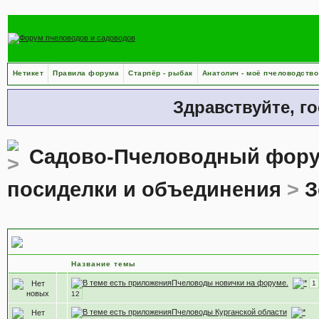
Нетикет
Правила форума
Старпёр - рыбак
Анатолич - моё пчеловодство
Здравствуйте, г
Садово-Пчеловодный фор
посиделки и объединения
>
З
Земляки - пчеловоды
Название темы
Пчеловоды новички на форуме.
1
12
Пчеловоды Курганской области