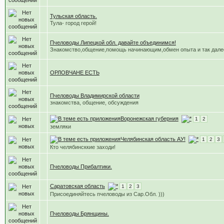
Тульская область.
Тула- город герой!
Пчеловоды Липецкой обл. давайте объединимся!
Знакомство,общение,помощь начинающим,обмен опыта и так дале
ОРЛОВЧАНЕ ЕСТЬ
Пчеловоды Владимирской области
знакомства, общение, обсуждения
Воронежская губерния
1
2
земляки
Челябинская область АУ!
1
2
3
Кто челябинсккие заходи!
Пчеловоды Прибалтики.
Саратовская область
1
2
3
Присоединяйтесь пчеловоды из Сар.Обл. )))
Пчеловоды Брянщины.