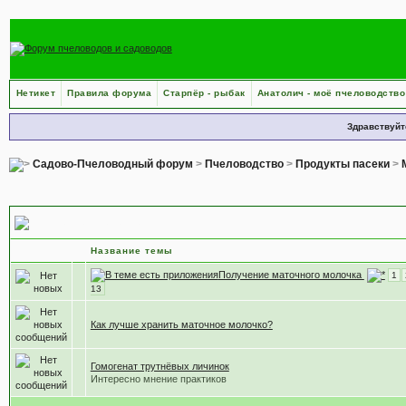
Нетикет
Правила форума
Старпёр - рыбак
Анатолич - моё пчеловодство
Здравствуйт
Садово-Пчеловодный форум
>
Пчеловодство
>
Продукты пасеки
>
Маточное молочко
Название темы
Получение маточного молочка
1
13
Как лучше хранить маточное молочко?
Гомогенат трутнёвых личинок
Интересно мнение практиков