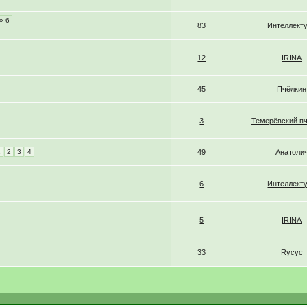
» 6
83
Интеллект
12
IRINA
45
Пчёлкин
3
Темерёвский п
1
2
3
4
49
Анатоли
6
Интеллект
5
IRINA
33
Rycyc