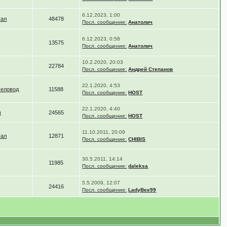
6.12.2023, 1:00
уал
48478
Посл. сообщение:
Анатолич
6.12.2023, 0:58
13575
Посл. сообщение:
Анатолич
10.2.2020, 20:03
22784
Посл. сообщение:
Андрей Степанов
22.1.2020, 4:53
человод
11588
Посл. сообщение:
HOST
22.1.2020, 4:40
ч
24565
Посл. сообщение:
HOST
11.10.2011, 20:09
уал
12871
Посл. сообщение:
CHIBIS
30.5.2011, 14:14
11985
Посл. сообщение:
daleksa
5.5.2009, 12:07
24416
Посл. сообщение:
LadyBee99