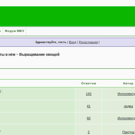
о
Форум МФУ
Здравствуйте, гость
(
Вход
|
Регистрация
)
ты в нём
>
Выращивание овощей
Ответов
Автор
0
143
Интеллект
41
лодва
60
Интеллект
.
2
Пантуш