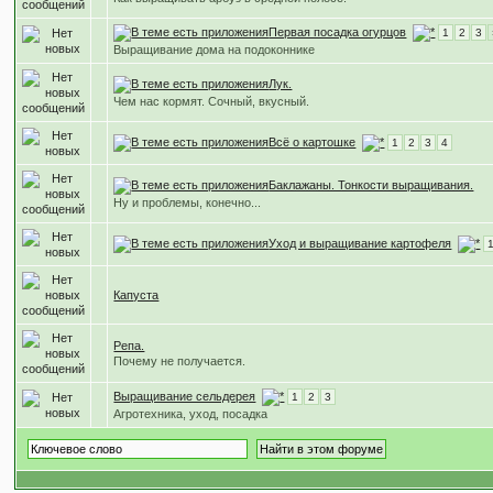
Первая посадка огурцов
1
2
3
Выращивание дома на подоконнике
Лук.
Чем нас кормят. Сочный, вкусный.
Всё о картошке
1
2
3
4
Баклажаны. Тонкости выращивания.
Ну и проблемы, конечно...
Уход и выращивание картофеля
Капуста
Репа.
Почему не получается.
Выращивание сельдерея
1
2
3
Агротехника, уход, посадка