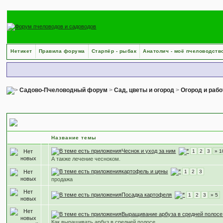
Нетикет
Правила форума
Старпёр - рыбак
Анатолич - моё пчеловодств
Садово-Пчеловодный форум
>
Сад, цветы и огород
>
Огород и рабо
Выращивание овощей
Название темы
Чеснок и уход за ним
1
2
3
» 1
А также лечение чесноком.
картофель и цены
1
2
3
продажа
Посадка картофеля
1
2
3
» 5
Выращивание арбуза в средней полосе
Как выращивать арбуз в средней полосе.