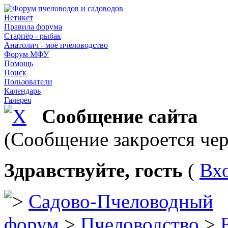
Нетикет
Правила форума
Старпёр - рыбак
Анатолич - моё пчеловодство
Форум МФУ
Помощь
Поиск
Пользователи
Календарь
Галерея
Сообщение сайта
(Сообщение закроется чер
Здравствуйте, гость
(
Вх
Садово-Пчеловодный
форум
>
Пчеловодство
>