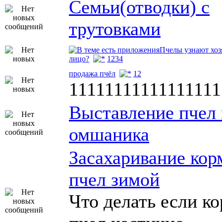
Семьи(отводки) с
трутовками
Пчелы узнают хоз
лицо?
1
2
3
4
продажа пчёл
1
2
11111111111111111
Выставление пчел 
омшаника
Засахаривание кор
пчел зимой
Что делать если ко