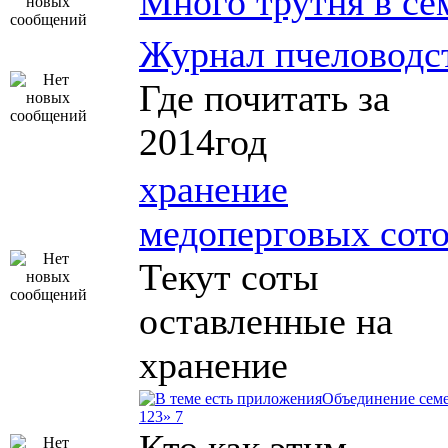
Много трутня в се
Журнал пчеловодс
Где почитать за
2014год
хранение
медоперговых сот
Текут соты
оставленные на
хранение
Объединение сем
1
2
3
» 7