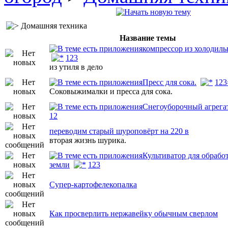
Домашняя техника
Название темы
компрессор из холодиль
1
2
3
из утиля в дело
Пресс для сока.
1
2
3
Соковыжималки и пресса для сока.
Снегоуборочный агрега
1
2
переводим старый шуроповёрт на 220 в
вторая жизнь шурика.
Культиватор для обрабо
земли
1
2
3
Супер-картофелекопалка
Как просверлить нержавейку обычным сверлом