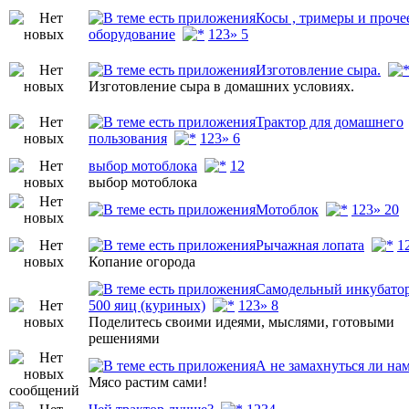
Косы , тримеры и проче
оборудование
1
2
3
» 5
Изготовление сыра.
Изготовление сыра в домашних условиях.
Трактор для домашнего
пользования
1
2
3
» 6
выбор мотоблока
1
2
выбор мотоблока
Мотоблок
1
2
3
» 20
Рычажная лопата
1
Копание огорода
Самодельный инкубатор
500 яиц (куриных)
1
2
3
» 8
Поделитесь своими идеями, мыслями, готовыми
решениями
А не замахнуться ли нам
Мясо растим сами!