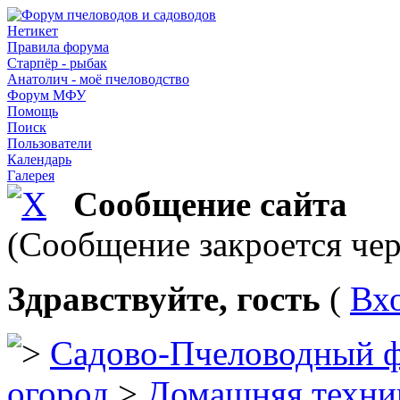
Нетикет
Правила форума
Старпёр - рыбак
Анатолич - моё пчеловодство
Форум МФУ
Помощь
Поиск
Пользователи
Календарь
Галерея
Сообщение сайта
(Сообщение закроется чер
Здравствуйте, гость
(
Вх
Садово-Пчеловодный 
огород
>
Домашняя техни