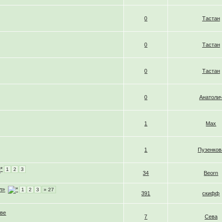
0
Тастан
0
Тастан
0
Тастан
0
Анатоли
1
Max
1
Пузенков
1
2
3
34
Beorn
л»
1
2
3
» 27
391
скифф
тве
7
Сева