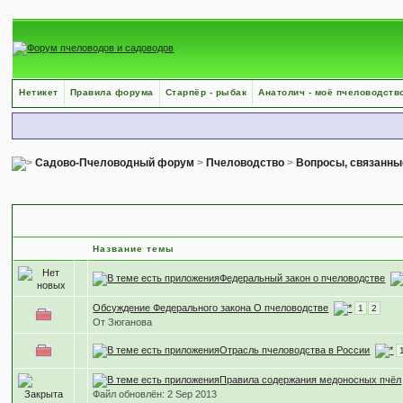
Нетикет
Правила форума
Старпёр - рыбак
Анатолич - моё пчеловодств
Садово-Пчеловодный форум
>
Пчеловодство
>
Вопросы, связанны
Законы о пчеловодстве.
Название темы
Федеральный закон о пчеловодстве
Обсуждение Федерального закона О пчеловодстве
1
2
От Зюганова
Отрасль пчеловодства в России
Правила содержания медоносных пчёл
Файл обновлён: 2 Sep 2013