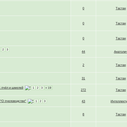
0
Тастан
0
Тастан
0
Тастан
2
3
44
Анатоли
2
Тастан
31
Тастан
х пчёл и шмелей
1
2
3
» 19
272
Тастан
н"О пчеловодстве"
1
2
3
43
Интеллект
8
Тастан