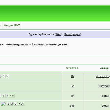
о
Форум МФУ
Здравствуйте, гость
(
Вход
|
Регистрация
)
е с пчеловодством.
>
Законы о пчеловодстве.
Ответов
Автор
1
2
16
Интеллект
22
Анатоли
1
2
3
» 6
89
Тастан
1
2
3
» 26
386
Тастан