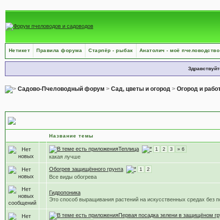
Нетикет
Правила форума
Старпёр - рыбак
Анатолич - моё пчеловодство
Здравствуйт
Садово-Пчеловодный форум
>
Сад, цветы и огород
>
Огород и рабо
Защищёный грунт.
Название темы
Теплица
1
2
3
» 6
какая лучше
Обогрев защищённого грунта
1
2
Все виды обогрева
Гидропоника
Это способ выращивания растений на искусственных средах без 
Первая посадка зелени в защищёном гр