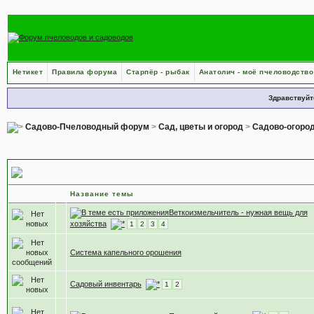
Нетикет
Правила форума
Старпёр - рыбак
Анатолич - моё пчеловодство
Здравствуйт
Садово-Пчеловодный форум
>
Сад, цветы и огород
>
Садово-огоро
Садово-огородный инвентарь
Название темы
Веткоизмельчитель - нужная вещь для
хозяйства
1
2
3
4
Система капельного орошения
Садовый инвентарь
1
2