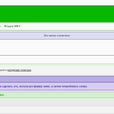
о
Форум МФУ
Это меню отключено
ться к
разделам помощи
.
те сделать это, используя форму ниже, а затем попробовать снова.
же.