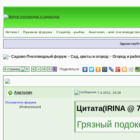
Нетикет
Правила форума
Старпёр - рыбак
Анатолич - моё пчеловодство
Здравствуйт
Садово-Пчеловодный форум
>
Сад, цветы и огород
>
Огород и рабо
6 страниц
«
<
4
5
6
Поделиться:
Первая посадка огурцов
, Выращивание дома на подоконнике
Анатолич
7.4.2011, 18:28
Основатель форума
Цитата(IRINA @ 7
[Информация]
Грязный подок