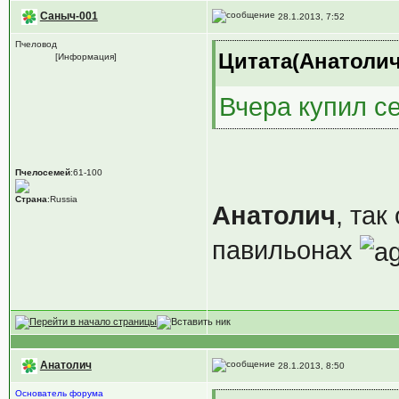
Саныч-001
28.1.2013, 7:52
Пчеловод
Цитата(Анатолич 
[Информация]
Вчера купил с
Пчелосемей
:61-100
Страна
:Russia
Анатолич
, так
павильонах
Анатолич
28.1.2013, 8:50
Основатель форума