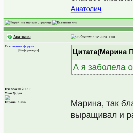
Анатолич
Анатолич
6.12.2023, 1:00
Основатель форума
Цитата(Марина Пе
[Информация]
А я заболела 
Пчелосемей
:1-10
Ульи
:Дадан
Марина, так бл
Страна
:Russia
выращивал и ра