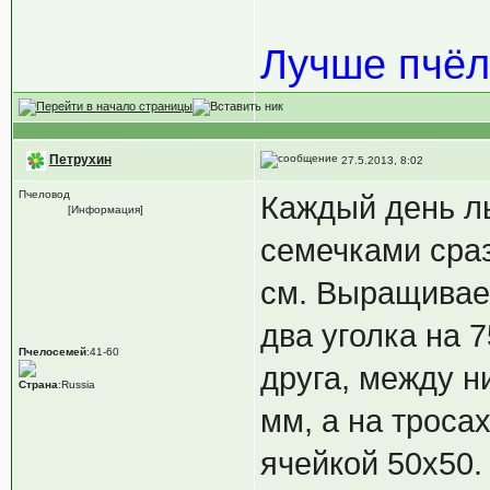
Лучше пчёл
Петрухин
27.5.2013, 8:02
Пчеловод
Каждый день л
[Информация]
семечками сразу
см. Выращивае
два уголка на 7
Пчелосемей
:41-60
друга, между н
Страна
:Russia
мм, а на троса
ячейкой 50х50.