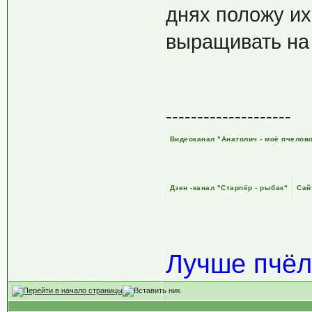
днях положу их
выращивать на
--------------------
Видеоканал "Анатолич - моё пчелов
Дзен -канал "Старпёр - рыбак"
Сай
Лучше пчёл