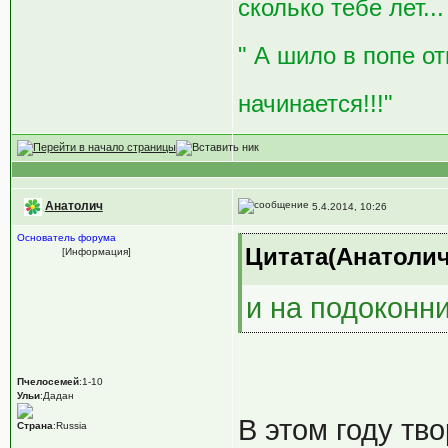
сколько тебе лет...
" А шило в попе от
начинается!!!"
Анатолич
5.4.2014, 10:26
Основатель форума
Цитата(Анатолич 
[Информация]
и на подоконн
Пчелосемей
:1-10
Ульи
:Дадан
В этом году тв
Страна
:Russia