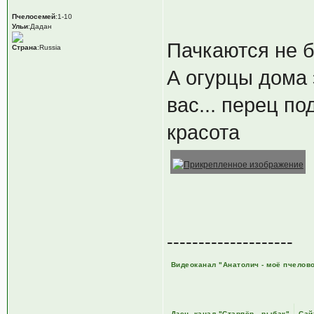
Пчелосемей
:1-10
Ульи
:Дадан
Пачкаются не б
Страна
:Russia
А огурцы дома 
вас... перец п
красота
--------------------
Видеоканал "Анатолич - моё пчелов
Дзен -канал "Старпёр - рыбак"
Сай