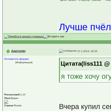
Лучше пчёл
Анатолич
27.1.2013, 20:25
Основатель форума
Цитата(liss111 @ 
[Информация]
я тоже хочу ог
Пчелосемей
:1-10
Ульи
:Дадан
Вчера купил с
Страна
:Russia