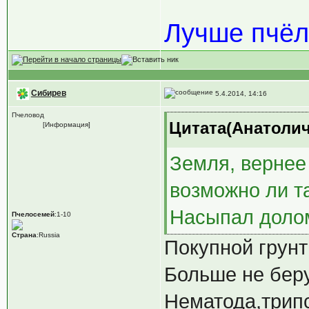
Лучше пчёл
Сибирев
5.4.2014, 14:16
Пчеловод
Цитата(Анатолич 
[Информация]
Земля, вернее 
возможно ли т
Насыпал долом
Пчелосемей
:1-10
Страна
:Russia
Покупной грунт
Больше не беру
Нематода,трипс