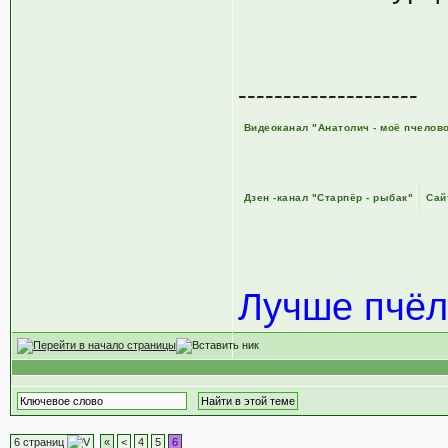
--------------------
Видеоканал "Анатолич - моё пчелов
Дзен -канал "Старпёр - рыбак"
Сай
Лучше пчёл
6 страниц
«
<
4
5
6