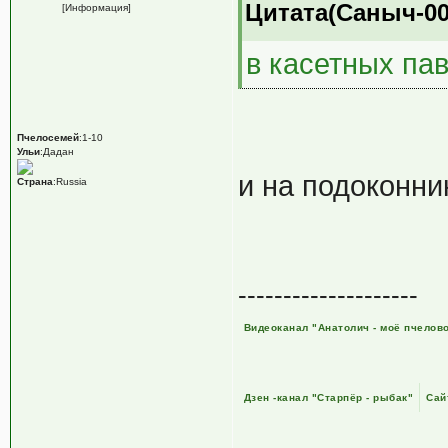
Цитата(Саныч-001
[Информация]
в касетных па
Пчелосемей
:1-10
Ульи
:Дадан
и на подоконн
Страна
:Russia
--------------------
Видеоканал "Анатолич - моё пчелов
Дзен -канал "Старпёр - рыбак"
Сай