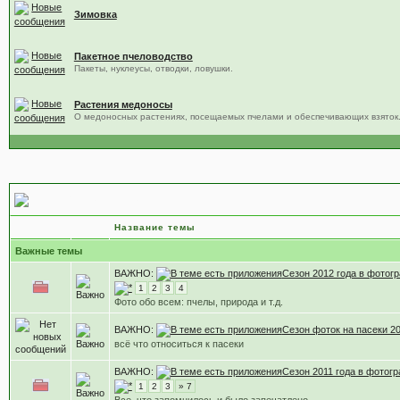
Зимовка
Пакетное пчеловодство
Пакеты, нуклеусы, отводки, ловушки.
Растения медоносы
О медоносных растениях, посещаемых пчелами и обеспечивающих взяток
На пасеке день за днём
Название темы
Важные темы
ВАЖНО:
Сезон 2012 года в фотог
1
2
3
4
Фото обо всем: пчелы, природа и т.д.
ВАЖНО:
Сезон фоток на пасеки 20
всё что относиться к пасеки
ВАЖНО:
Сезон 2011 года в фотог
1
2
3
» 7