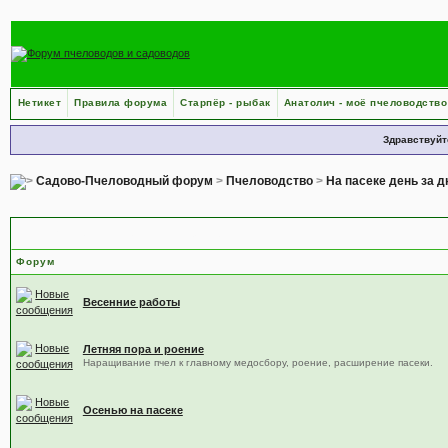
Нетикет
Правила форума
Старпёр - рыбак
Анатолич - моё пчеловодство
Здравствуйт
Садово-Пчеловодный форум
>
Пчеловодство
>
На пасеке день за 
На пасеке день за днём — подфорумы
Форум
Весенние работы
Летняя пора и роение
Наращивание пчел к главному медосбору, роение, расширение пасеки.
Осенью на пасеке