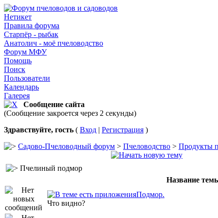
Нетикет
Правила форума
Старпёр - рыбак
Анатолич - моё пчеловодство
Форум МФУ
Помощь
Поиск
Пользователи
Календарь
Галерея
Сообщение сайта
(Сообщение закроется через 2 секунды)
Здравствуйте, гость
(
Вход
|
Регистрация
)
Садово-Пчеловодный форум
>
Пчеловодство
>
Продукты п
Пчелиный подмор
Название тем
Подмор.
Что видно?