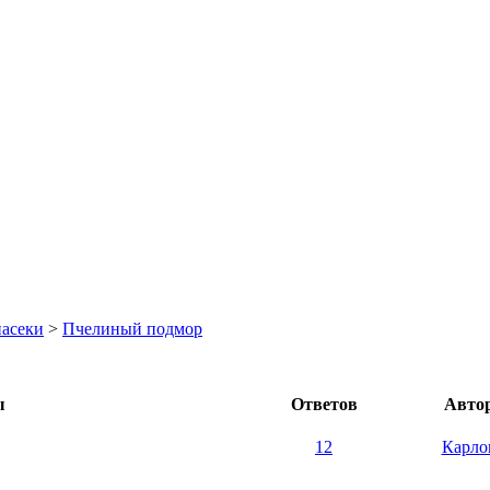
асеки
>
Пчелиный подмор
ы
Ответов
Авто
12
Карло