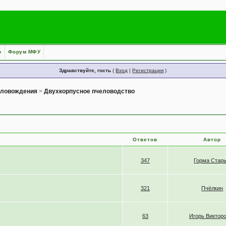
о
Форум МФУ
Здравствуйте, гость
(
Вход
|
Регистрация
)
еловождения
>
Двухкорпусное пчеловодство
Ответов
Автор
347
Горма Стар
321
Пчёлкин
63
Игорь Виктор