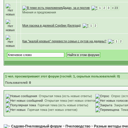
Дадан, за и против
1
2
3
» 23
Мнения и предложения
Моя пасека в далекой Сербии (Белград)
1
2
Как "малой кровью" перевести семьи с рутов на даданы?
1
2
1
чел. просматривают этот форум (гостей: 1, скрытых пользователей: 0)
Пользователей:
0
Открытая тема (есть новые ответы)
Опрос (ест
Открытая тема (нет новых ответов)
Горячая тема (есть новые ответы)
Закрытая
Горячая тема (нет новых ответов)
Тем
Садово-Пчеловодный форум
>
Пчеловодство
>
Разные методы пч