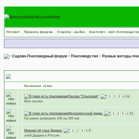
Нетикет
Правила форума
Старпёр - рыбак
Анатолич - моё пчеловодств
Садово-Пчеловодный форум
>
Пчеловодство
>
Разные методы пч
Двухкорпусное пчеловодство
Название темы
Пасека "Ольховая"
1
2
3
» 24
Моя пасека
Двухкорпусной дадан
1
2
3
» 22
На рамку размером 435 на 300 мм
Мнение об улье Дадана
1
2
3
» 5
улей Дадана в России