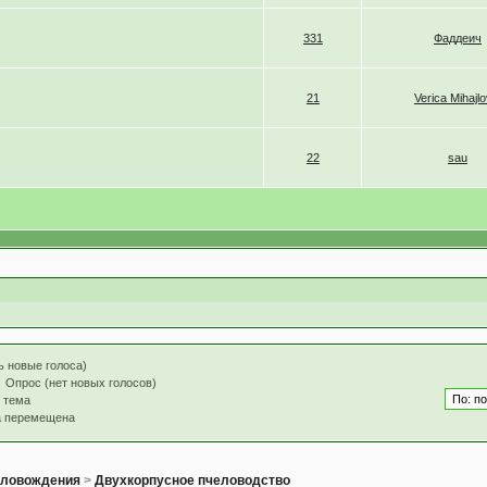
331
Фаддеич
21
Verica Mihajlo
22
sau
ь новые голоса)
Опрос (нет новых голосов)
 тема
а перемещена
еловождения
>
Двухкорпусное пчеловодство