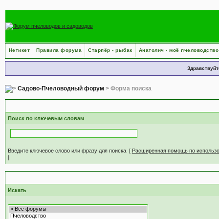
Нетикет
Правила форума
Старпёр - рыбак
Анатолич - моё пчеловодство
Здравствуйт
Садово-Пчеловодный форум
> Форма поиска
С
Поиск по ключевым словам
Введите ключевое слово или фразу для поиска.
[
Расширенная помощь по использ
]
Н
Искать