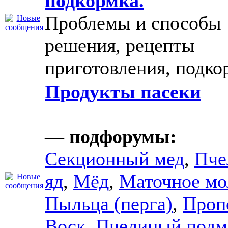
подкормка.
Проблемы и способы
решения, рецепты
приготовления, подко
Продукты пасеки
— подфорумы:
Секционный мед
,
Пче
яд
,
Мёд
,
Маточное мо
Пыльца (перга)
,
Проп
Воск
,
Пчелиный подм