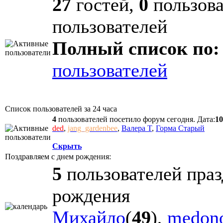
27
гостей,
0
пользова
пользователей
Полный список по:
пользователей
Список пользователей за 24 часа
4
пользователей посетило форум сегодня. Дата:
10
ded
,
jang_gardenbee
,
Валера T
,
Горма Старый
Скрыть
Поздравляем с днем рождения:
5
пользователей праз
рождения
Михайло
(
49
),
medon