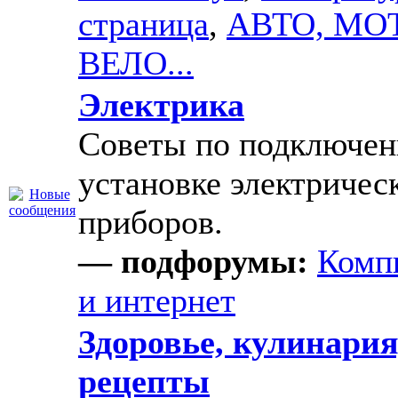
страница
,
АВТО, МО
ВЕЛО...
Электрика
Советы по подключе
установке электричес
приборов.
— подфорумы:
Комп
и интернет
Здоровье, кулинария
рецепты