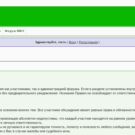
о
Форум МФУ
Здравствуйте, гость
(
Вход
|
Регистрация
)
я как участниками, так и администрацией форума. Если в разделе установлены внут
и без предварительного уведомления. Незнание Правил не освобождает от ответстве
 освоении многих тем. Все участники обсуждения имеют равные права и обязанности
 провокации абсолютно недопустимы, что каждый участник находится на равном уров
те личную ответственность.
не ручаемся и не гарантируем точность, полноту и полезность любого сообщения, м
 о Вас в случае жалобы или судебного иска.