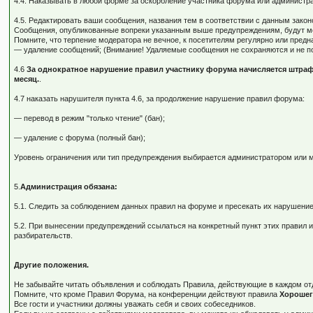
4.4. Наказывать в любой форме за оскорбление участника форума или администр
4.5. Редактировать ваши сообщения, названия тем в соответствии с данным зак
Сообщения, опубликованные вопреки указанным выше предупреждениям, будут мо
Помните, что терпение модератора не вечное, к посетителям регулярно или пред
— удаление сообщений; (Внимание! Удаляемые сообщения не сохраняются и не п
4.6
За однократное нарушение правил участнику форума начисляется штраф
месяц.
.
4.7 наказать нарушителя пункта 4.6, за продолжение нарушение правил форума:
— перевод в режим "только чтение" (бан);
— удаление с форума (полный бан);
Уровень ограничения или тип предупреждения выбирается администратором или м
5.
Администрация обязана:
5.1. Следить за соблюдением данных правил на форуме и пресекать их нарушение
5.2. При вынесении предупреждений ссылаться на конкретный пункт этих правил
разбирательств.
Другие положения.
Не забывайте читать объявления и соблюдать Правила, действующие в каждом от
Помните, что кроме Правил Форума, на конференции действуют правила
Хорошег
Все гости и участники должны уважать себя и своих собеседников.