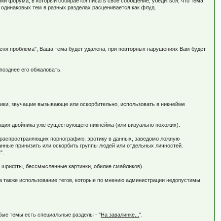
ми форума, в который собирается писать своё сообщение, убедиться, что тема
одинаковых тем в разных разделах расценивается как флуд.
меня проблема", Ваша тема будет удалена, при повторных нарушениях Вам будет
позднее его обжаловать.
ники, звучащие вызывающе или оскорбительно, использовать в никнейме
трация двойника уже существующего никнейма (или визуально похожих).
ы распространяющих порнографию, эротику в данных, заведомо ложную
анные принизить или оскорбить группы людей или отдельных личностей.
".
е шрифты, бессмысленные картинки, обилие смайликов).
, а также использование тегов, которые по мнению администрации недопустимы
бые темы есть специальные разделы - "
На завалинке...
".