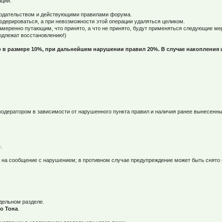
ации.
онодательством и действующими правилами форума.
дерироваться, а при невозможности этой операции удаляться целиком.
намеренно путающим, что принято, а что не принято, будут применяться следующие м
одлежат восстановлению!)
 в размере 10%, при дальнейшем нарушении правил 20%. В случае накопления 
одератором в зависимости от нарушенного пункта правил и наличия ранее вынесенн
.
 и на сообщение с нарушением; в противном случае предупреждение может быть снят
дельном разделе.
о Тона
.