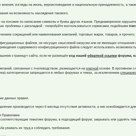
их мнения, взгляды на жизнь, вероисповедание и национальную принадлежность, а так
зания на возможность нахождения такового.
 на похожие по написанию символы и буквы других языков. Преднамеренное нарушени
 вас проблемы с раскладкой - попробуйте воспользоваться сервисами, подобными
tran
ием сокращений или наименования компаний, торговых марок, товаров, и прочего, т.е
конфигурационных файлов, не несущих смысловой нагрузки или не имеющих отношения
риведения содержимого конфигурационного файла следует использовать возможность 
машнюю страницу» сайта, если не размещён
код нашей
обратной ссылки
форума, на
омпаний, связанные с пчеловодством, размещается на
платной
основе. В противном сл
ума) категорически запрещается в любых форумах и темах, за исключением
специали
ие данных правил.
Удаление производится через 6 месяца отсутствия активности, а ник освобождается дл
ми Правилами.
не соответствующие тематике форума, в подходящий форум; закрывать или удалять т
а уважать их труд и соблюдать требования.