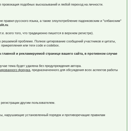
же провокация подобных высказываний и любой переход на личности.
е правил русского языка, а также злоупотребление падонковским и "олбанским"
slit.ru
.
. всего того, что традиционно пишется в верхнем регистре).
 к решаемой проблеме. Полное цитирование сообщений участников и цитаты,
прикрепления или теги code и codebox.
 главной и рекламируемой странице вашего сайта, в противном случае
учае тема будет удалена без предупреждения автора.
зированного форума
, предназначенного для обсуждения всех аспектов работы
я регистрации другим пользователем.
емы, нарушающие установленный порядок и противоречащие правилам