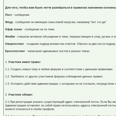
Для того, чтобы вам было легче разобраться в правилах напомним основны
Пост
- сообщение.
Флуд
- сообщение не имеющее смысловой нагрузки, например "вот это да".
Офф-топик
- сообщение не по теме.
Флейм
- слишком активное обсуждение в теме, перерастающее в спор, ругань и о
Оверпостинг
- создание подряд множества ответов. Обычно за два поста подряд 
Кросспостинг
- написание одинаковых постов в разных темах.
1.
Участник имеет право:
1.1. Создать новую тему в любом форуме в соответствии с данными правилами.
1.2. Требовать от других участников форума соблюдения данных правил.
1.3. Оспорить действия администрации, с которыми он не согласен, посредство
2.
Участник обязан:
2.1.При регистрации указать существующий адрес электронной почты. Если Вы ж
Администрация оставляет за собой право использовать адреса электронной почты
можете отказаться в своём профиле.