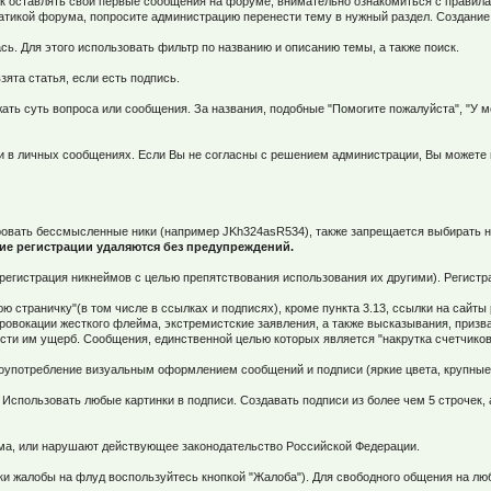
ак оставлять свои первые сообщения на форуме, внимательно ознакомиться с правила
тикой форума, попросите администрацию перенести тему в нужный раздел. Создание 
сь. Для этого использовать фильтр по названию и описанию темы, а также поиск.
зята статья, если есть подпись.
жать суть вопроса или сообщения. За названия, подобные "Помогите пожалуйста", "У 
и в личных сообщениях. Если Вы не согласны с решением администрации, Вы можете 
ировать бессмысленные ники (например JKh324asR534), также запрещается выбирать 
ие регистрации удаляются без предупреждений.
в (регистрация никнеймов с целью препятствования использования их другими). Регис
 страничку"(в том числе в ссылках и подписях), кроме пункта 3.13, ссылки на сайт
Провокации жесткого флейма, экстремистские заявления, а также высказывания, призв
сти им ущерб. Сообщения, единственной целью которых является "накрутка счетчиков
злоупотребление визуальным оформлением сообщений и подписи (яркие цвета, крупны
 Использовать любые картинки в подписи. Создавать подписи из более чем 5 строчек
рума, или нарушают действующее законодательство Российской Федерации.
вки жалобы на флуд воспользуйтесь кнопкой "Жалоба"). Для свободного общения на лю