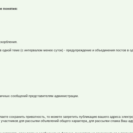
е понятия:
скорбления.
в одной теме (с интервалом менее суток) - предупреждение и объединения постов в од
м личных сообщений представителям администрации.
елаете сохранить приватность, то можете запретить публикацию вашего адреса элек
 участников для рассылки объявлений общего характера, для рассылки спама Ваш ад