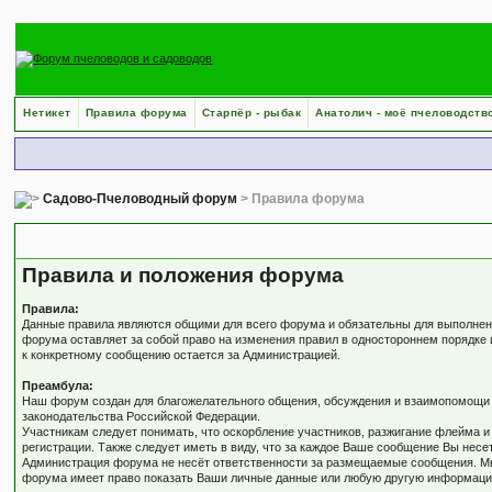
Нетикет
Правила форума
Старпёр - рыбак
Анатолич - моё пчеловодств
Садово-Пчеловодный форум
> Правила форума
Правила форума
Правила и положения форума
Правила:
Данные правила являются общими для всего форума и обязательны для выполнени
форума оставляет за собой право на изменения правил в одностороннем порядке 
к конкретному сообщению остается за Администрацией.
Преамбула:
Наш форум создан для благожелательного общения, обсуждения и взаимопомощи в
законодательства Российской Федерации.
Участникам следует понимать, что оскорбление участников, разжигание флейма и
регистрации. Также следует иметь в виду, что за каждое Ваше сообщение Вы несе
Администрация форума не несёт ответственности за размещаемые сообщения. Мы 
форума имеет право показать Ваши личные данные или любую другую информацию