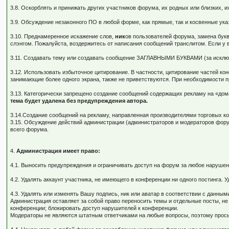
3.8. Оскорблять и принижать других участников форума, их родных или близких, 
3.9. Обсуждение незаконного ПО в любой форме, как прямые, так и косвенные ука
3.10. Преднамеренное искажение слов,
ник
ов пользователей форума, замена букв
слэнгом. Пожалуйста, воздержитесь от написания сообщений транслитом. Если у
3.11. Создавать тему или создавать сообщение ЗАГЛАВНЫМИ БУКВАМИ (за исключен
3.12. Использовать избыточное цитирование. В частности, цитирование частей 
занимающие более одного экрана, также не приветствуются. При необходимости п
3.13. Категорически запрещено создание сообщений содержащих рекламу на «до
тема будет удалена без предупреждения автора.
3.14.Создание сообщений на рекламу, направленная производителями торговых к
3.15. Обсуждение действий администрации (администраторов и модераторов фор
всего форума.
4.
Администрация имеет право:
4.1. Выносить предупреждения и ограничивать доступ на форум за любое нарушен
4.2. Удалять аккаунт участника, не имеющего в конференции ни одного постинга. 
4.3. Удалять или изменять Вашу подпись, ник или аватар в соответствии с данны
Администрация оставляет за собой право переносить темы и отдельные посты, 
конференции; блокировать доступ нарушителей к конференции.
Модераторы не являются штатным ответчиками на любые вопросы, поэтому просьб