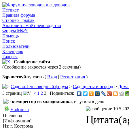
Нетикет
Правила форума
Старпёр - рыбак
Анатолич - моё пчеловодство
Форум МФУ
Помощь
Поиск
Пользователи
Календарь
Галерея
Сообщение сайта
(Сообщение закроется через 2 секунды)
Здравствуйте, гость
(
Вход
|
Регистрация
)
Садово-Пчеловодный форум
>
Сад, цветы и огород
>
Дома
3 страниц
<
1
2
3
Поделиться:
компрессор из холодильника
, из утиля в дело
10.5.202
Нафаныч
Пчеловод
Цитата(a
[Информация]
Из: г. Кострома