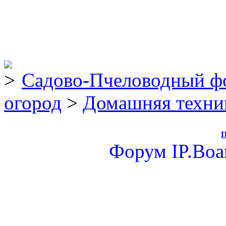
Садово-Пчеловодный ф
огород
>
Домашняя техни
П
Форум
IP.Boa