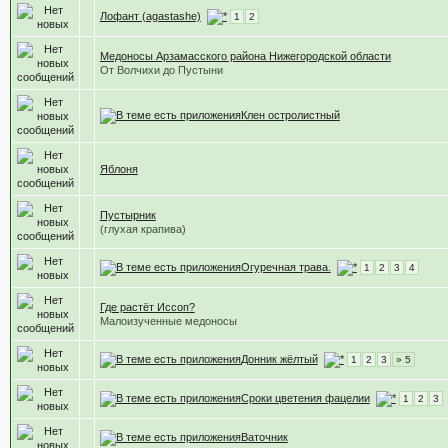
Лофант (agastashe)
1
2
Медоносы Арзамасского района Нижегородской области
От Волчихи до Пустыни
Клен остролистный
Яблоня
Пустырник
(глухая крапива)
Огуречная трава.
1
2
3
4
Где растёт Иссоп?
Малоизученные медоносы
Донник жёлтый
1
2
3
» 5
Сроки цветения фацелии
1
2
3
Ваточник