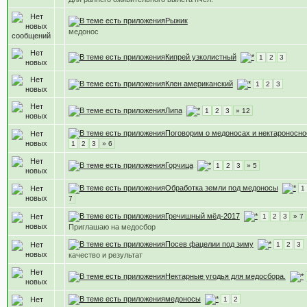
Рыжик
медонос
Кипрей узколистный
1
2
3
Клен американский
1
2
3
Липа
1
2
3
» 12
Поговорим о медоносах и нектароносно
1
2
3
» 6
Горчица
1
2
3
» 5
Обработка земли под медоносы
1
7
Гречишный мёд-2017
1
2
3
» 7
Приглашаю на медосбор
Посев фацелии под зиму
1
2
3
качество и результат
Нектарные угодья для медосбора.
медоносы
1
2