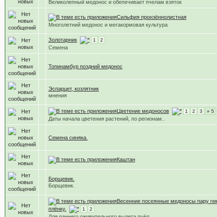
Великолепный медонос и обепечивает пчелам взяток
Сильфия пронзённолистная
Многолетний медонос и мегакормовая культура
Золотарник
1
2
Семена
Топинамбур поздний медонос
Эспарцет, козлятник
мнения
Цветение медоносов
1
2
3
» 5
Даты начала цветения растений, по регионам..
Семена синяка.
Каштан
Борщевик.
Борщевик.
Весенние посеянные медоносы пару гек
плёнку.
1
2
Для раннего оживительного вылета пчёл.