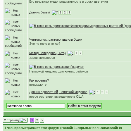
Его реальная медопродуктивность и сроки цветения
Донник белый
1
2
3
Фотографии медоносных растений (дер
Чертополох, расторопша или бодяк
Это не одно и то же?
Метод Лапердина (Чита)
1
2
засев медоносов
Гледичия
Неплохой медонос для южных районов
Как посеять?
подскажите
Донник однолетний, неплохой медонос
1
2
3
новое растение, выведенное в США
2 страниц
1
2
>
1
чел. просматривают этот форум (гостей: 1, скрытых пользователей: 0)