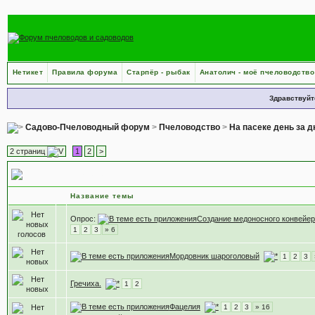
Нетикет
Правила форума
Старпёр - рыбак
Анатолич - моё пчеловодство
Здравствуйт
Садово-Пчеловодный форум
>
Пчеловодство
>
На пасеке день за 
2 страниц
1
2
>
Растения медоносы
Название темы
Опрос:
Создание медоносного конвейер
1
2
3
» 6
Мордовник шароголовый
1
2
3
Гречиха.
1
2
Фацелия
1
2
3
» 16