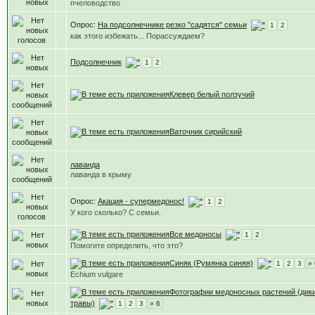
пчеловодство
Опрос:
На подсолнечнике резко "садятся" семьи
1
2
как этого избежать... Порассуждаем?
Подсолнечник
1
2
Клевер белый ползучий
Ваточник сирийский
лаванда
лаванда в крыму
Опрос:
Акация - супермедонос!
1
2
У кого сколько? С семьи.
Все медоносы
1
2
Помогите определить, что это?
Синяк (Румянка синяя)
1
2
3
» 
Echium vulgare
Фотографии медоносных растений (дик
травы)
1
2
3
» 6