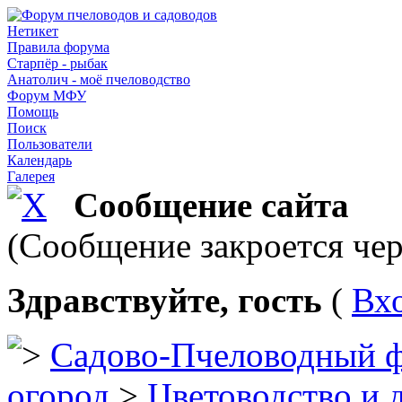
Нетикет
Правила форума
Старпёр - рыбак
Анатолич - моё пчеловодство
Форум МФУ
Помощь
Поиск
Пользователи
Календарь
Галерея
Сообщение сайта
(Сообщение закроется чер
Здравствуйте, гость
(
Вх
Садово-Пчеловодный 
огород
>
Цветоводство и 