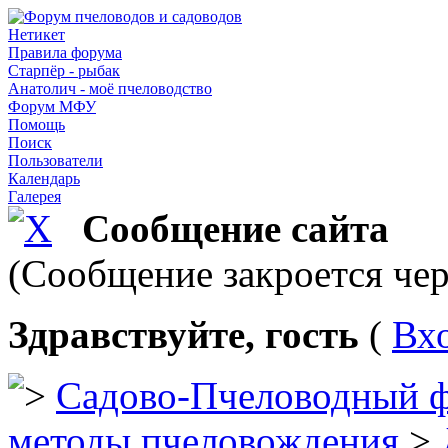
Нетикет
Правила форума
Старпёр - рыбак
Анатолич - моё пчеловодство
Форум МФУ
Помощь
Поиск
Пользователи
Календарь
Галерея
Сообщение сайта
(Сообщение закроется чер
Здравствуйте, гость
(
Вх
Садово-Пчеловодный 
методы пчеловождения
>