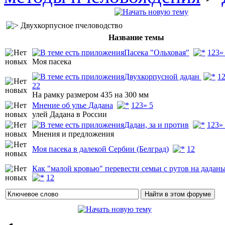
Двухкорпусное пчеловодство
Название темы
Пасека "Ольховая"
1
2
3
»
Моя пасека
Двухкорпусной дадан
1
22
На рамку размером 435 на 300 мм
Мнение об улье Дадана
1
2
3
» 5
улей Дадана в России
Дадан, за и против
1
2
3
»
Мнения и предложения
Моя пасека в далекой Сербии (Белград)
1
2
Как "малой кровью" перевести семьи с рутов на дадан
1
2