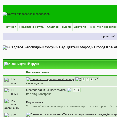
Нетикет
Правила форума
Старпёр - рыбак
Анатолич - моё пчеловодство
Здравствуйт
Садово-Пчеловодный форум
>
Сад, цветы и огород
>
Огород и рабо
Защищёный грунт.
Название темы
Теплица
1
2
3
» 6
какая лучше
Обогрев защищённого грунта
1
2
Все виды обогрева
Гидропоника
Это способ выращивания растений на искусственных средах без 
Первая посадка зелени в защищёном гр