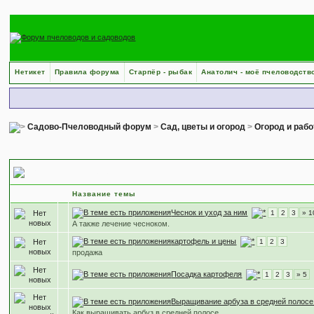
Нетикет
Правила форума
Старпёр - рыбак
Анатолич - моё пчеловодств
Садово-Пчеловодный форум
>
Сад, цветы и огород
>
Огород и рабо
Выращивание овощей
Название темы
Чеснок и уход за ним
1
2
3
» 1
А также лечение чесноком.
картофель и цены
1
2
3
продажа
Посадка картофеля
1
2
3
» 5
Выращивание арбуза в средней полосе
Как выращивать арбуз в средней полосе.