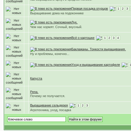
Первая посадка огурцов
1
2
3
Выращивание дома на подоконнике
Лук.
Чем нас кормят. Сочный, вкусный.
Всё о картошке
1
2
3
4
Баклажаны. Тонкости выращивания.
Ну и проблемы, конечно...
Уход и выращивание картофеля
Капуста
Репа.
Почему не получается.
Выращивание сельдерея
1
2
3
Агротехника, уход, посадка