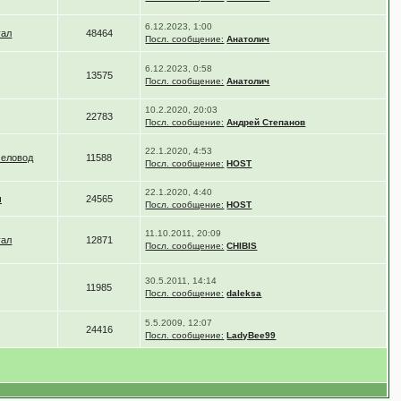
6.12.2023, 1:00
уал
48464
Посл. сообщение:
Анатолич
6.12.2023, 0:58
13575
Посл. сообщение:
Анатолич
10.2.2020, 20:03
22783
Посл. сообщение:
Андрей Степанов
22.1.2020, 4:53
человод
11588
Посл. сообщение:
HOST
22.1.2020, 4:40
ч
24565
Посл. сообщение:
HOST
11.10.2011, 20:09
уал
12871
Посл. сообщение:
CHIBIS
30.5.2011, 14:14
11985
Посл. сообщение:
daleksa
5.5.2009, 12:07
24416
Посл. сообщение:
LadyBee99