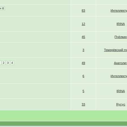
» 6
83
Интеллект
12
IRINA
45
Пчёлкин
3
Темерёвский п
1
2
3
4
49
Анатоли
6
Интеллект
5
IRINA
33
Rycyc