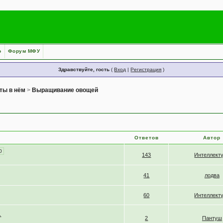
о
Форум МФУ
Здравствуйте, гость
(
Вход
|
Регистрация
)
ты в нём
>
Выращивание овощей
Ответов
Автор
0
143
Интеллект
41
лодва
60
Интеллект
.
2
Пантуш