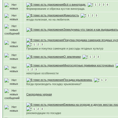
Всё о винограде.
1
2
3
4
Формирование и обрезка кустов винограда.
Жимолость
1
2
3
ягода полезная, но на любителя.
Земклуника что такое и как выращивать
Покупка-продажа саженцев ягодных кул
1
2
3
Продажа и покупка саженцев и рассады ягодных культур
О землянике
1
2
3
Многосортные прививки косточковых
1
2
3
некоторые особенности
Посадка крыжовника.
1
2
Когда производить посадку крыжовника?
Смородина черная
Ежевика на огороде и других местах по
1
2
3
рекомендации по посадке