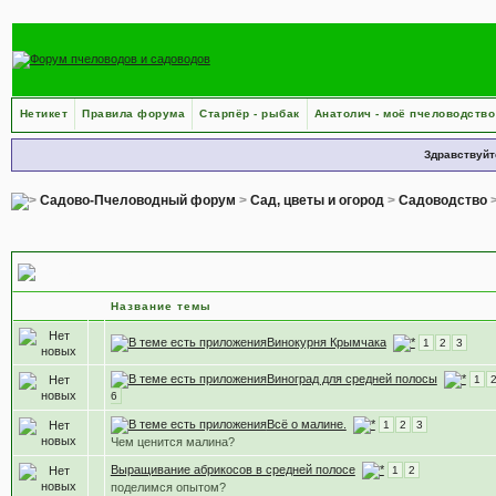
Нетикет
Правила форума
Старпёр - рыбак
Анатолич - моё пчеловодство
Здравствуйт
Садово-Пчеловодный форум
>
Сад, цветы и огород
>
Садоводство
Ягодные культуры
Название темы
Винокурня Крымчака
1
2
3
Виноград для средней полосы
1
6
Всё о малине.
1
2
3
Чем ценится малина?
Выращивание абрикосов в средней полосе
1
2
поделимся опытом?