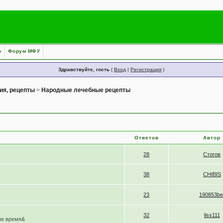
о
Форум МФУ
Здравствуйте, гость
(
Вход
|
Регистрация
)
ия, рецепты
>
Народные лечебные рецепты
Ответов
Автор
28
Стогов
38
CHIBIS
23
190853be
32
liss111
ше время&