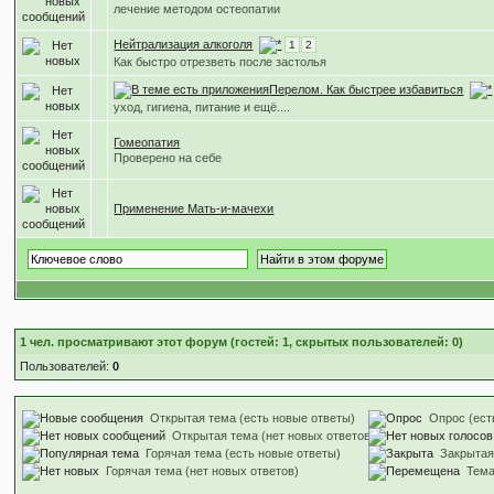
лечение методом остеопатии
Нейтрализация алкоголя
1
2
Как быстро отрезветь после застолья
Перелом. Как быстрее избавиться
уход, гигиена, питание и ещё....
Гомеопатия
Проверено на себе
Применение Мать-и-мачехи
1
чел. просматривают этот форум (гостей: 1, скрытых пользователей: 0)
Пользователей:
0
Открытая тема (есть новые ответы)
Опрос (ест
Открытая тема (нет новых ответов)
Горячая тема (есть новые ответы)
Закрытая
Горячая тема (нет новых ответов)
Тем