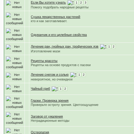
Если Вы хотите узнать
1
2
3
Помогу подобрать народные рецепты
Сушка лекарственных растений
кто и как заготавливает.
Одуванчик и его целебные свойства
Лечение ран, гнойных ран, трофических язв
1
2
Изготовление мази
Рецепты красоты
Рецепты на основе продуктов с пасеки
Лечение снегом и солью
1
2
невероятное, но очевидное
Чайный гриб
1
2
Глазки. Проверка зрения
Проверьте остроту зрения. Цветоощущение
Заговор от ужаления
Нетрадиционные методы
Остеопатия