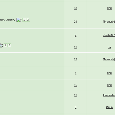
13
ded
азом жизни.
1
2
29
Пчелоф
2
shulb200
1
2
15
Ita
13
Пчелоф
4
ded
16
ded
15
Umnush
3
Инна