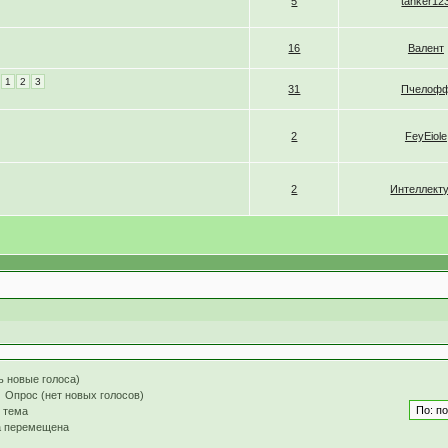
5
tanker12
16
Валент
1
2
3
31
Пчелоф
2
FeyEiole
2
Интеллект
ь новые голоса)
Опрос (нет новых голосов)
 тема
а перемещена