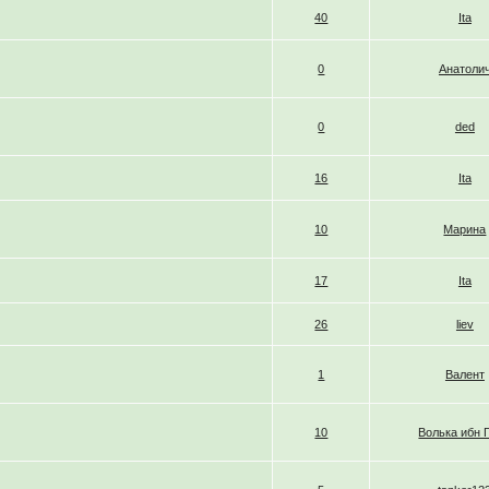
40
Ita
0
Анатоли
0
ded
16
Ita
10
Марина
17
Ita
26
liev
1
Валент
10
Волька ибн 