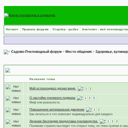
Нетикет
Правила форума
Старпёр - рыбак
Анатолич - моё пчеловодств
Садово-Пчеловодный форум
>
Место общения
>
Здоровье, кулинар
Народные лечебные рецепты
Название темы
Мой остеохондроз догнал меня.
1
2
О настойке пчелиного подмора
1
2
3
Миф или реальность
Повышенное артериальное давление
1
2
Как лечиться и что помогает индивидуально для каждого
Лечение бесплодия продуктами пчеловодства.
1
2
3
Понимаю странно выглядет что открыл тему, но тема нужная в на