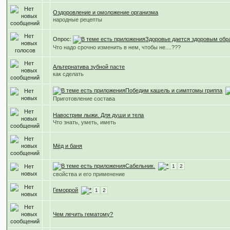
Оздоровление и омоложение организма
народные рецепты
Опрос:
Здоровье дается здоровым обр
Что надо срочно изменить в нем, чтобы не....???
Альтернатива зубной пасте
как сделать
Победим кашель и симптомы гриппа
Приготовление состава
Навострим лыжи. Для души и тела
Что знать, уметь, иметь
Мёд и баня
Сабельник.
1
2
свойства и его применение
Геморрой
1
2
Чем лечить гематому?