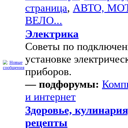
страница
,
АВТО, МО
ВЕЛО...
Электрика
Советы по подключе
установке электричес
приборов.
— подфорумы:
Комп
и интернет
Здоровье, кулинария
рецепты