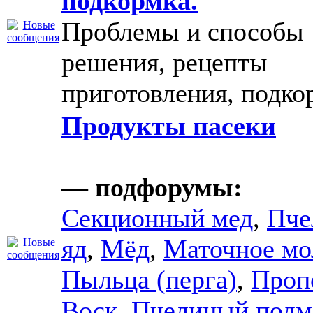
подкормка.
Проблемы и способы
решения, рецепты
приготовления, подко
Продукты пасеки
— подфорумы:
Секционный мед
,
Пче
яд
,
Мёд
,
Маточное мо
Пыльца (перга)
,
Проп
Воск
,
Пчелиный подм