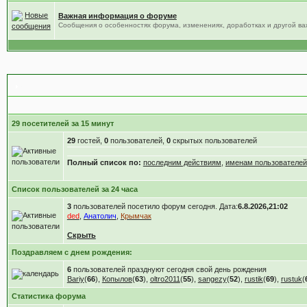
Важная информация о форуме
Сообщения о особенностях форума, изменениях, доработках и другой в
Статистика форума
29 посетителей за 15 минут
29
гостей,
0
пользователей,
0
скрытых пользователей
Полный список по:
последним действиям
,
именам пользователей
Список пользователей за 24 часа
3
пользователей посетило форум сегодня. Дата:
6.8.2026,21:02
ded
,
Анатолич
,
Крымчак
Скрыть
Поздравляем с днем рождения:
6
пользователей празднуют сегодня свой день рождения
Bariy
(
66
),
Копылов
(
63
),
oltro2011
(
55
),
sangezy
(
52
),
rustik
(
69
),
rustuk
(
Статистика форума