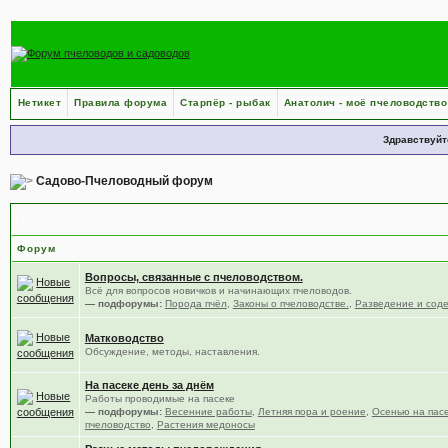
Нетикет
Правила форума
Старпёр - рыбак
Анатолич - моё пчеловодство
Здравствуйт
Садово-Пчеловодный форум
Пчеловодство
Форум
Вопросы, связанные с пчеловодством.
Всё для вопросов новичков и начинающих пчеловодов.
— подфорумы:
Порода пчёл
,
Законы о пчеловодстве.
,
Разведение и сод
Матководство
Обсуждение, методы, наставления.
На пасеке день за днём
Работы проводимые на пасеке
— подфорумы:
Весенние работы
,
Летняя пора и роение
,
Осенью на пас
пчеловодство
,
Растения медоносы