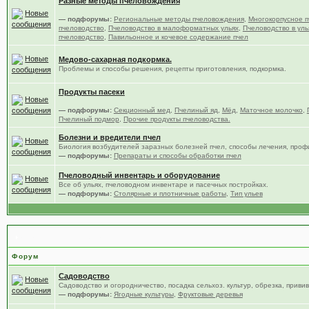
Разные методы пчеловождения
— подфорумы:
Региональные методы пчеловождения
,
Многокорпусное п
пчеловодство
,
Пчеловодство в малоформатных ульях
,
Пчеловодство в уль
пчеловодство
,
Павильонное и кочевое содержание пчел
Медово-сахарная подкормка.
Проблемы и способы решения, рецепты приготовления, подкормка.
Продукты пасеки
— подфорумы:
Секционный мед
,
Пчелиный яд
,
Мёд
,
Маточное молочко
,
Пчелиный подмор
,
Прочие продукты пчеловодства.
Болезни и вредители пчел
Биология возбудителей заразных болезней пчел, способы лечения, проф
— подфорумы:
Препараты и способы обработки пчел
Пчеловодный инвентарь и оборудование
Все об ульях, пчеловодном инвентаре и пасечных постройках.
— подфорумы:
Столярные и плотничные работы
,
Тип ульев
Сад, цветы и огород
Форум
Садоводство
Садоводство и огородничество, посадка сельхоз. культур, обрезка, привив
— подфорумы:
Ягодные культуры
,
Фруктовые деревья