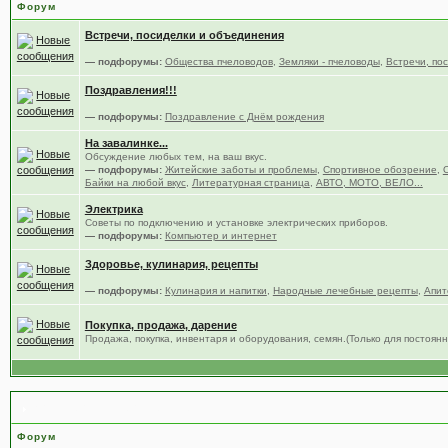
Форум
Встречи, посиделки и объединения
— подфорумы:
Общества пчеловодов
,
Земляки - пчеловоды
,
Встречи, по
Поздравления!!!
— подфорумы:
Поздравление с Днём рождения
На завалинке...
Обсуждение любых тем, на ваш вкус.
— подфорумы:
Житейские заботы и проблемы
,
Спортивное обозрение
,
Байки на любой вкус
,
Литературная страница
,
АВТО, МОТО, ВЕЛО...
Электрика
Советы по подключению и установке электрических приборов.
— подфорумы:
Компьютер и интернет
Здоровье, кулинария, рецепты
— подфорумы:
Кулинария и напитки
,
Народные лечебные рецепты
,
Апит
Покупка, продажа, дарение
Продажа, покупка, инвентаря и оборудования, семян.(Только для постоя
Всё что связано с форумом.
Форум