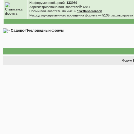
На форуме сообщений:
133969
Зарегистрировано пользователей:
6881
Новый пользователь по имени
SvetlanaGarden
Рекорд одновременного посещения форума —
5135
, зафиксирова
Садово-Пчеловодный форум
Форум