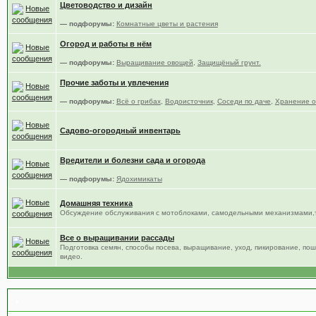
Цветоводство и дизайн
— подфорумы:
Комнатные цветы и растения
Огород и работы в нём
— подфорумы:
Выращивание овощей
,
Защищёный грунт.
Прочие заботы и увлечения
— подфорумы:
Всё о грибах
,
Водоисточник
,
Соседи по даче
,
Хранение о
Садово-огородный инвентарь
Вредители и болезни сада и огорода
— подфорумы:
Ядохимикаты
Домашняя техника
Обсуждение обслуживания с мотоблоками, самодельными механизмами,т
Все о выращивании рассады
Подготовка семян, способы посева, выращивание, уход, пикирование, по
видео.
Место общения