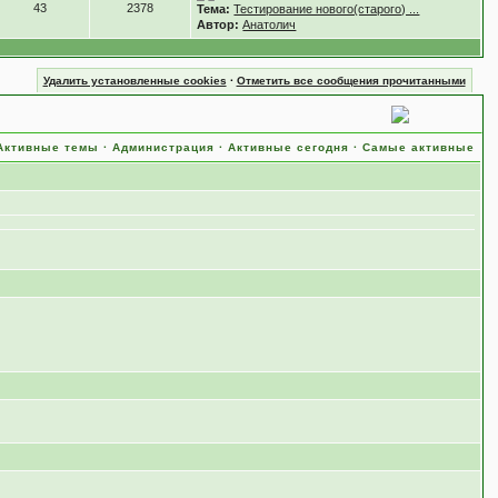
43
2378
Тема:
Тестирование нового(старого) ...
Автор:
Анатолич
Удалить установленные cookies
·
Отметить все сообщения прочитанными
Активные темы
·
Администрация
·
Активные сегодня
·
Самые активные