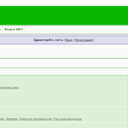
о
Форум МФУ
Здравствуйте, гость
(
Вход
|
Регистрация
)
ержание пчел
еке
,
Зимовка
,
Пакетное пчеловодство
,
Растения медоносы