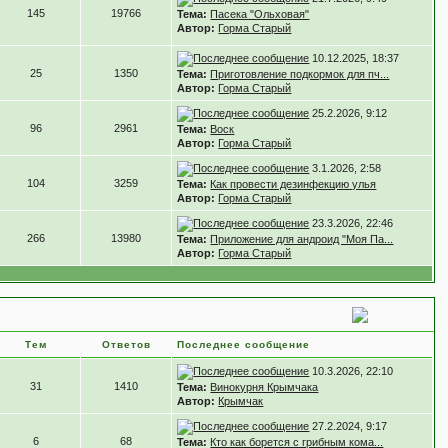
145
19766
Тема:
Пасека "Ольховая"
Автор:
Горма Старый
10.12.2025, 18:37
25
1350
Тема:
Приготовление подкормок для пч...
Автор:
Горма Старый
25.2.2026, 9:12
96
2961
Тема:
Воск
Автор:
Горма Старый
3.1.2026, 2:58
104
3259
Тема:
Как провести дезинфекцию улья
Автор:
Горма Старый
23.3.2026, 22:46
266
13980
Тема:
Приложение для андроид "Моя Па...
Автор:
Горма Старый
Тем
Ответов
Последнее сообщение
10.3.2026, 22:10
31
1410
Тема:
Винокурня Крымчака
Автор:
Крымчак
27.2.2024, 9:17
6
68
Тема:
Кто как борется с грибным кома...