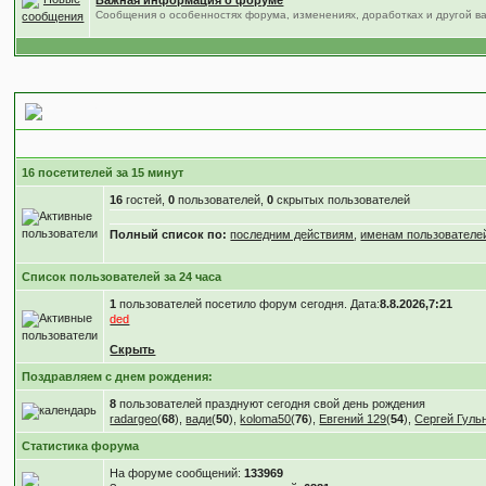
Важная информация о форуме
Сообщения о особенностях форума, изменениях, доработках и другой 
Статистика форума
16 посетителей за 15 минут
16
гостей,
0
пользователей,
0
скрытых пользователей
Полный список по:
последним действиям
,
именам пользователе
Список пользователей за 24 часа
1
пользователей посетило форум сегодня. Дата:
8.8.2026,7:21
ded
Скрыть
Поздравляем с днем рождения:
8
пользователей празднуют сегодня свой день рождения
radargeo
(
68
),
вади
(
50
),
koloma50
(
76
),
Евгений 129
(
54
),
Сергей Гуль
Статистика форума
На форуме сообщений:
133969