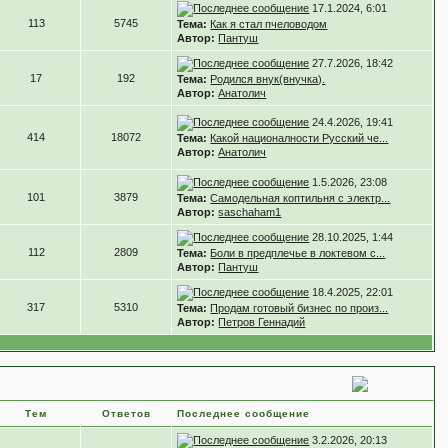
17.1.2024, 6:01
113
5745
Тема:
Как я стал пчеловодом
Автор:
Пантуш
27.7.2026, 18:42
17
192
Тема:
Родился внук(внучка).
Автор:
Анатолич
24.4.2026, 19:41
414
18072
Тема:
Какой националности Русский че...
Автор:
Анатолич
1.5.2026, 23:08
101
3879
Тема:
Самодельная коптильня с электр...
Автор:
saschaham1
28.10.2025, 1:44
112
2809
Тема:
Боли в предплечье в локтевом с...
Автор:
Пантуш
18.4.2025, 22:01
317
5310
Тема:
Продам готовый бизнес по произ...
Автор:
Петров Геннадий
Тем
Ответов
Последнее сообщение
3.2.2026, 20:13