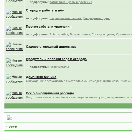
— подфорумы:
Комнатные цветы и растения
Огород и работы в нём
— подфорумы:
Выращивание овощей
,
Защищёный грунт.
Прочие заботы и увлечения
— подфорумы:
Всё о грибах
,
Водоисточник
,
Соседи по даче
,
Хранение 
Садово-огородный инвентарь
Вредители и болезни сада и огорода
— подфорумы:
Ядохимикаты
Домашняя техника
Обсуждение обслуживания с мотоблоками, самодельными механизмами,
Все о выращивании рассады
Подготовка семян, способы посева, выращивание, уход, пикирование, по
Место общения
Форум