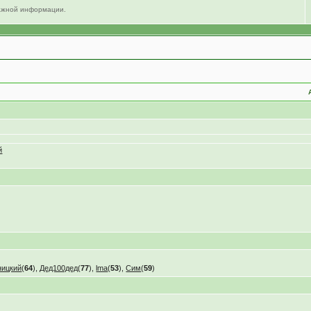
важной информации.
й
ницкий
(
64
),
Дед100дед
(
77
),
lma
(
53
),
Сим
(
59
)