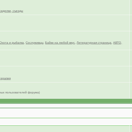
сиделки, съезды
Охота и рыбалка
,
Сослуживцы
,
Байки на любой вкус
,
Литературная страница
,
АВТО,
терапия
нных пользователей форума)