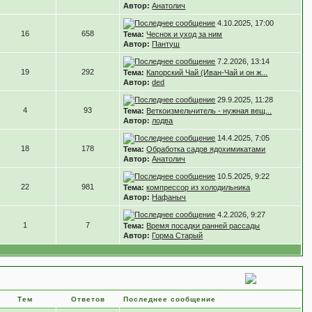
Автор:
Анатолич
4.10.2025, 17:00
16
658
Тема:
Чеснок и уход за ним
Автор:
Пантуш
7.2.2026, 13:14
19
292
Тема:
Капорский Чай (Иван-Чай и он ж...
Автор:
ded
29.9.2025, 11:28
4
93
Тема:
Веткоизмельчитель - нужная вещ...
Автор:
лодва
14.4.2025, 7:05
18
178
Тема:
Обработка садов ядохимикатами
Автор:
Анатолич
10.5.2025, 9:22
22
981
Тема:
компрессор из холодильника
Автор:
Нафаныч
4.2.2026, 9:27
1
7
Тема:
Время посадки ранней рассады
Автор:
Горма Старый
Тем
Ответов
Последнее сообщение