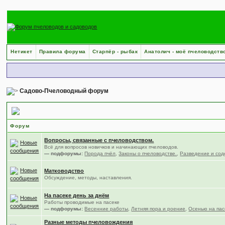
Нетикет
Правила форума
Старпёр - рыбак
Анатолич - моё пчеловодств
Садово-Пчеловодный форум
Пчеловодство
Форум
Вопросы, связанные с пчеловодством.
Всё для вопросов новичков и начинающих пчеловодов.
— подфорумы:
Порода пчёл
,
Законы о пчеловодстве.
,
Разведение и сод
Матководство
Обсуждение, методы, наставления.
На пасеке день за днём
Работы проводимые на пасеке
— подфорумы:
Весенние работы
,
Летняя пора и роение
,
Осенью на пас
Разные методы пчеловождения