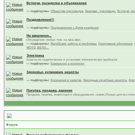
Встречи, посиделки и объединения
— подфорумы:
Общества пчеловодов
,
Земляки - пчеловоды
,
Встречи, по
Поздравления!!!
— подфорумы:
Поздравление с Днём рождения
На завалинке...
Обсуждение любых тем, на ваш вкус.
— подфорумы:
Житейские заботы и проблемы
,
Спортивное обозрение
,
МОТО, ВЕЛО...
Электрика
Советы по подключению и установке электрических приборов.
— подфорумы:
Компьютер и интернет
Здоровье, кулинария, рецепты
— подфорумы:
Кулинария и напитки
,
Народные лечебные рецепты
,
Апи
Покупка, продажа, дарение
Продажа, покупка, инвентаря и оборудования, семян.(Только для постоя
Всё что связано с форумом.
Форум