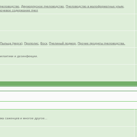
пчеловодство
,
Двухкорпусное пчеловодство
,
Пчеловодство в малоформатных ульях
,
кочевое содержание пчел
,
Пыльца (перга)
,
Прополис
,
Воск
,
Пчелиный подмор
,
Прочие продукты пчеловодства.
филактики и дезинфекции.
вка саженцев и многое другое...