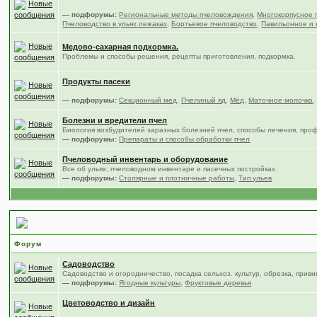
— подфорумы:
Региональные методы пчеловождения
,
Многокорпусное 
Пчеловодство в ульях лежаках
,
Бортьевое пчеловодство
,
Павильонное и 
Медово-сахарная подкормка.
Проблемы и способы решения, рецепты приготовления, подкормка.
Продукты пасеки
— подфорумы:
Секционный мед
,
Пчелиный яд
,
Мёд
,
Маточное молочко
Болезни и вредители пчел
Биология возбудителей заразных болезней пчел, способы лечения, про
— подфорумы:
Препараты и способы обработки пчел
Пчеловодный инвентарь и оборудование
Все об ульях, пчеловодном инвентаре и пасечных постройках.
— подфорумы:
Столярные и плотничные работы
,
Тип ульев
Сад, цветы и огород
Форум
Садоводство
Садоводство и огородничество, посадка сельхоз. культур, обрезка, приви
— подфорумы:
Ягодные культуры
,
Фруктовые деревья
Цветоводство и дизайн