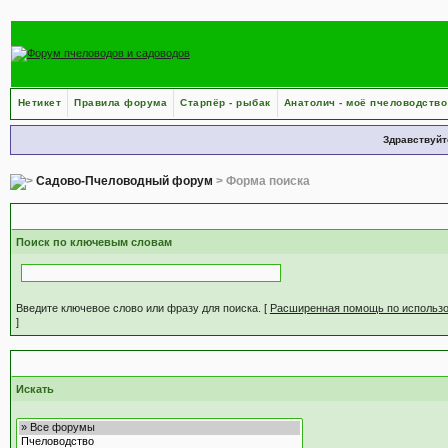
Нетикет
Правила форума
Старпёр - рыбак
Анатолич - моё пчеловодство
Здравствуйт
Садово-Пчеловодный форум
> Форма поиска
С
Поиск по ключевым словам
Введите ключевое слово или фразу для поиска.
[
Расширенная помощь по использ
]
Н
Искать