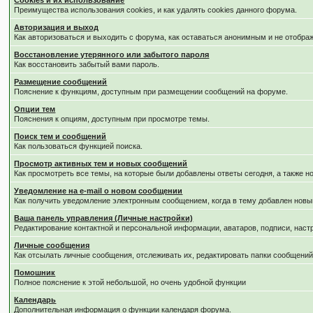
Cookies и их использование
Преимущества использования cookies, и как удалять cookies данного форума.
Авторизация и выход
Как авторизоваться и выходить с форума, как оставаться анонимным и не отобра
Восстановление утерянного или забытого пароля
Как восстановить забытый вами пароль.
Размещение сообщений
Пояснение к функциям, доступным при размещении сообщений на форуме.
Опции тем
Пояснения к опциям, доступным при просмотре темы.
Поиск тем и сообщений
Как пользоваться функцией поиска.
Просмотр активных тем и новых сообщений
Как просмотреть все темы, на которые были добавлены ответы сегодня, а также 
Уведомление на е-mail о новом сообщении
Как получить уведомление электронным сообщением, когда в тему добавлен новый
Ваша панель управления (Личные настройки)
Редактирование контактной и персональной информации, аватаров, подписи, наст
Личные сообщения
Как отсылать личные сообщения, отслеживать их, редактировать папки сообщени
Помошник
Полное пояснение к этой небольшой, но очень удобной функции
Календарь
Дополнительная информация о функции календаря форума.