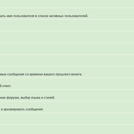
жать имя пользователя в списке активных пользователей.
новые сообщения со времени вашего прошлого визита.
 ответ.
роек форума, выбор языка и стилей.
й и архивировать сообщения.