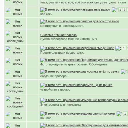
улья, рамки и всё, всё, всё ото всех кто умеет делать сам
наващивание рамок
1
2
Кто как?
палатка для осмотра пчёл
конструкция и необходимость
Система "Умная" пасека
Нужно экспертное мнение и помошь :)
Медогонки "Медуница"
1
Преимущества и не достатки.
Подъёмник для ульев, для пчел
Фото, принципы устр-ва, эскизы. Обсуждение.
диагностика пчёл по звуку
создание прибора
варомор - дым пушка
устройство варомор
Измерение температуры и влаж
Электроника для пчеловода
вощина своими руками
1
вощина
Оборудование для изготавлени