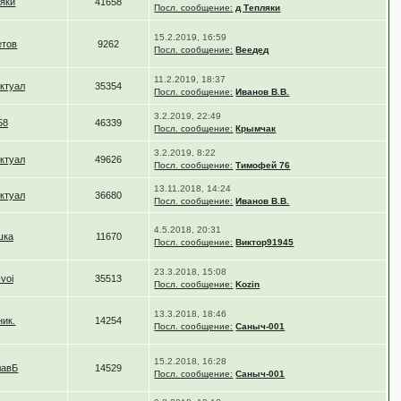
ляки
41658
Посл. сообщение:
д Тепляки
15.2.2019, 16:59
етов
9262
Посл. сообщение:
Веедед
11.2.2019, 18:37
ктуал
35354
Посл. сообщение:
Иванов В.В.
3.2.2019, 22:49
58
46339
Посл. сообщение:
Крымчак
3.2.2019, 8:22
ктуал
49626
Посл. сообщение:
Тимофей 76
13.11.2018, 14:24
ктуал
36680
Посл. сообщение:
Иванов В.В.
4.5.2018, 20:31
шка
11670
Посл. сообщение:
Виктор91945
23.3.2018, 15:08
voi
35513
Посл. сообщение:
Kozin
13.3.2018, 18:46
ник.
14254
Посл. сообщение:
Саныч-001
15.2.2018, 16:28
лавБ
14529
Посл. сообщение:
Саныч-001