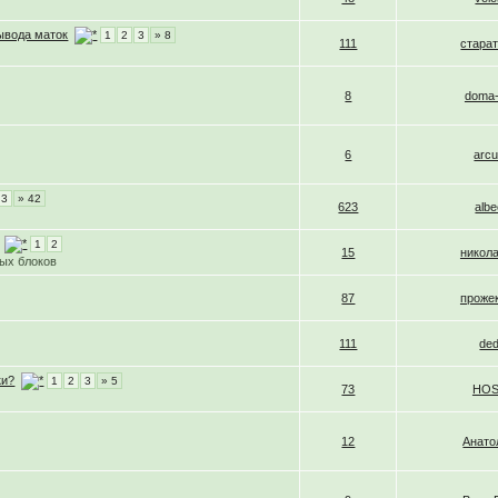
ывода маток
1
2
3
» 8
111
стара
8
doma-
6
arc
3
» 42
623
alb
1
2
15
никол
вых блоков
87
проже
111
de
ки?
1
2
3
» 5
73
HO
12
Анато