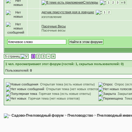
Степлеры
1
2
3
» 6
датчик присутствия роя в ловушке
1
2
изготовление
Пасечные Весы
Пасечные весы
5 страниц
1
2
3
>
»
1
чел. просматривают этот форум (гостей: 1, скрытых пользователей: 0)
Пользователей:
0
Открытая тема (есть новые ответы)
Опрос (ест
Открытая тема (нет новых ответов)
Горячая тема (есть новые ответы)
Закрытая
Горячая тема (нет новых ответов)
Тем
Садово-Пчеловодный форум
>
Пчеловодство
>
Пчеловодный инвен