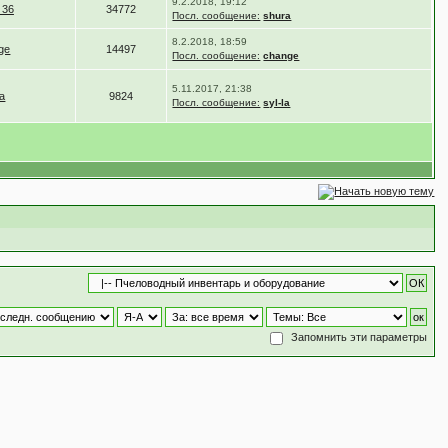
9.2.2018, 19:12
 36
34772
Посл. сообщение:
shura
8.2.2018, 18:59
ge
14497
Посл. сообщение:
change
5.11.2017, 21:38
la
9824
Посл. сообщение:
syl-la
Запомнить эти параметры