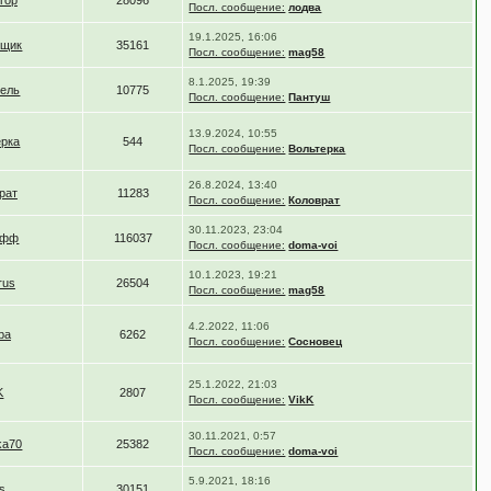
гор
28096
Посл. сообщение:
лодва
19.1.2025, 16:06
ьщик
35161
Посл. сообщение:
mag58
8.1.2025, 19:39
тель
10775
Посл. сообщение:
Пантуш
13.9.2024, 10:55
ерка
544
Посл. сообщение:
Вольтерка
26.8.2024, 13:40
рат
11283
Посл. сообщение:
Коловрат
30.11.2023, 23:04
офф
116037
Посл. сообщение:
doma-voi
10.1.2023, 19:21
rus
26504
Посл. сообщение:
mag58
4.2.2022, 11:06
ba
6262
Посл. сообщение:
Сосновец
25.1.2022, 21:03
K
2807
Посл. сообщение:
VikK
30.11.2021, 0:57
ka70
25382
Посл. сообщение:
doma-voi
5.9.2021, 18:16
es
30151