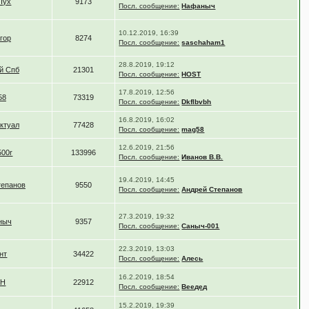
Пух
9173
Посл. сообщение:
Нафаныч
10.12.2019, 16:39
гор
8274
Посл. сообщение:
saschaham1
28.8.2019, 19:12
й Спб
21301
Посл. сообщение:
HOST
17.8.2019, 12:56
58
73319
Посл. сообщение:
Dkflbvbh
16.8.2019, 16:02
ктуал
77428
Посл. сообщение:
mag58
12.6.2019, 21:56
500r
133996
Посл. сообщение:
Иванов В.В.
19.4.2019, 14:45
тепанов
9550
Посл. сообщение:
Андрей Степанов
27.3.2019, 19:32
ныч
9357
Посл. сообщение:
Саныч-001
22.3.2019, 13:03
нт
34422
Посл. сообщение:
Алесь
16.2.2019, 18:54
ЮН
22912
Посл. сообщение:
Веедед
15.2.2019, 19:39