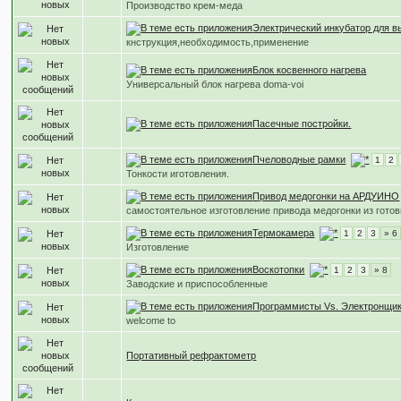
Производство крем-меда
Электрический инкубатор для в
кнструкция,необходимость,применение
Блок косвенного нагрева
Универсальный блок нагрева doma-voi
Пасечные постройки.
Пчеловодные рамки
1
2
Тонкости иготовления.
Привод медогонки на АРДУИНО
самостоятельное изготовление привода медогонки из гото
Термокамера
1
2
3
» 6
Изготовление
Воскотопки
1
2
3
» 8
Заводские и приспособленные
Программисты Vs. Электронщи
‎welcome to
Портативный рефрактометр