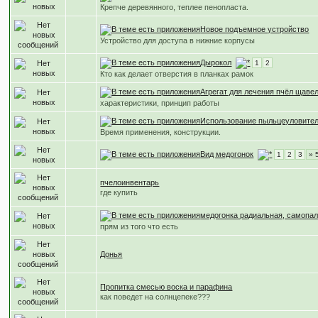
Крепче деревянного, теплее пенопласта.
Новое подъемное устройство
Устройство для доступа в нижние корпусы
Дырокол
1
2
Кто как делает отверстия в планках рамок
Агрегат для лечения пчёл щаве
характеристики, принцип работы
Использование пыльцеуловите
Время применения, конструкции.
Вид медогонок
1
2
3
» 
пчелоинвентарь
где купить
медогонка радиальная, самопа
прям из того что есть
Донья
Пропитка смесью воска и парафина
как поведет на солнцепеке???