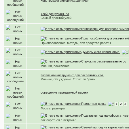
Конструкция зимовника для пчел
Улей для рукажОпа
Самый простой улей
конвекторы для обогрева зимов
Приспособления для откачки м
Приспособления, методы, тех.средства работы.
Дымарь и его наполнение.
Станок по распечатыванию сот
Мнения, пожелания..
Китайский инструмент для распечатки сот.
Мнение, обсуждение. Стоит ли брать.
освещение передвижной пасеки
Прилетная доска
1
2
3
Форма, размеры
Подставки под малоформатные
Как бороться с ветром7
Свежий взгляд на каркасный ул