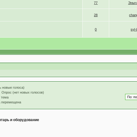
77
Эныч
28
chan
0
syl-
ь новые голоса)
Опрос (нет новых голосов)
 тема
а перемещена
тарь и оборудование