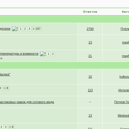
Ответов
Авт
догонок
1
2
3
» 187
2790
Пчёл
13
mag
 температуры и влажности
1
2
21
mag
ти
Пасека"
10
kolts
3
» 8
113
Интеле
ластиковых рамок для сотового меда
--
Петров Г
13
Medoed
2
3
» 8