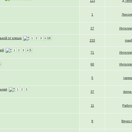
113
д Теп
1
Лихол
27
Интелле
лькой от клеща
1
2
3
» 16
233
mag
лей
1
2
3
» 5
71
Интелле
5
60
Интелле
5
таню
льная
1
2
3
37
doma-
11
Работ
8
Вячес