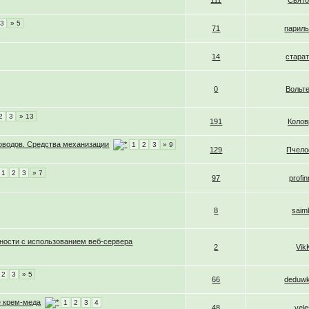
111
Свято
3
» 5
71
парил
14
стара
0
Вольт
2
3
» 13
191
Колов
оводов. Средства механизации
1
2
3
» 9
129
Пчел
1
2
3
» 7
97
profin
8
saim
ности с использованием веб-сервера
2
Vik
2
3
» 5
66
deduw
е крем-меда
1
2
3
4
48
vel