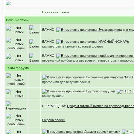
Пчеловодный инвентарь и оборудование
Название темы
Важные темы
ВАЖНО:
Электропривод для ме
ВАЖНО:
КРАСНЫЙ ФОНАРЬ
как изготовить самому красный фонарь
ВАЖНО:
прибор для измерения
переносной прибор для измерения температуры и влажнос
Темы форума
Приложение для андроид "Моя 
программа для ведения пасеки
Подставки под ульи
1
2
Какие лучше?
ПЕРЕМЕЩЕНА:
Продам готовый бизнес по производству п
Охрана пасеки
Делаем своими руками
1