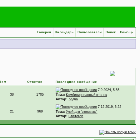
Галерея
Календарь
Пользователи
Поиск
Помощь
Тем
Ответов
Последнее сообщение
7.9.2024, 5:35
38
1705
Тема:
Комбинированный станок
Автор:
лодва
7.12.2019, 6:22
21
969
Тема:
Улей для "ленивых"
Автор:
Святогор