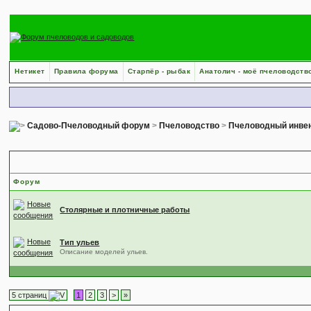
Нетикет
Правила форума
Старпёр - рыбак
Анатолич - моё пчеловодств
Садово-Пчеловодный форум
>
Пчеловодство
>
Пчеловодный инвен
Пчеловодный инвентарь и оборудование — подфорумы
Форум
Столярные и плотничные работы
Тип ульев
Описание моделей ульев.
5 страниц
1
2
3
>
»