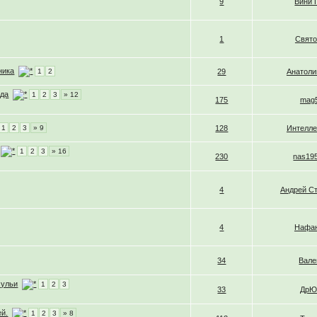
9
Вини 
1
Свято
ника
1
2
29
Анатоли
ёда
1
2
3
» 12
175
mag
1
2
3
» 9
128
Интелле
1
2
3
» 16
230
nas19
4
Андрей С
4
Нафа
34
Вале
 ульи
1
2
3
33
Др
ей.
1
2
3
» 8