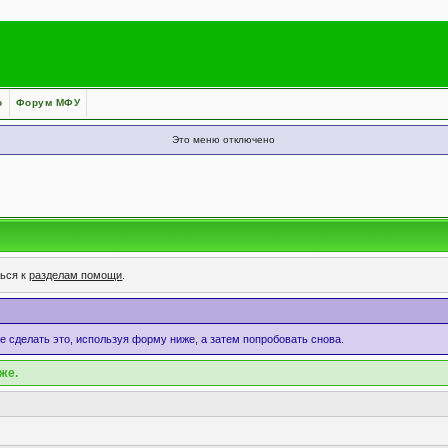
о
Форум МФУ
Это меню отключено
ться к
разделам помощи
.
те сделать это, используя форму ниже, а затем попробовать снова.
же.