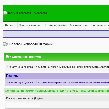
Нетикет
Правила форума
Старпёр - рыбак
Анатолич - моё пчеловодств
Садово-Пчеловодный форум
Сообщение форума
Обнаружена ошибка. Если вам неизвестны причины ошибки, попробуйте обрати
Причина:
У вас нет доступа к этой странице или функции. Если вы не авторизованы, може
Сейчас вы не авторизованы. Можете сделать это, используя форму ни
Имя пользователя (login)