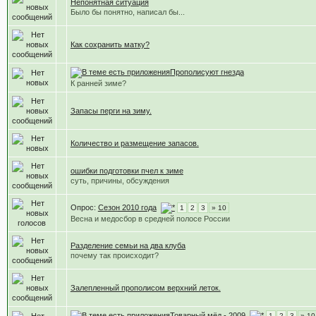
Непонятная ситуация
Было бы понятно, написал бы...
Как сохранить матку?
Прополисуют гнезда
К ранней зиме?
Запасы перги на зиму.
Количество и размещение запасов.
ошибки подготовки пчел к зиме
суть, причины, обсуждения
Опрос:
Сезон 2010 года
1
2
3
» 10
Весна и медосбор в средней полосе России
Разделение семьи на два клуба
почему так происходит?
Залепленный прополисом верхний леток.
Товарный мёд - 2009
1
2
3
» 10