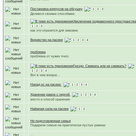
Постановка корпусов на обсушку
1
2
3
Делимся своими способами.
Увеличение подрамочного пространств
1
2
3
как это отразится для зимовки
Воровство на пасеке
1
2
3
4
проблема
проблема от чужих пчел.
Гнездо. Сжимать или не сжимать?
1
2
3
4
Вот в чем вопрос...
Напад ос на пасеке.
1
2
3
4
Хранение рамок с пергой.
1
2
3
4
место и способ хранения.
Наёмная сила на пасеке
1
2
Не подготовленная семья
Подарили семью на практически пустых рамках