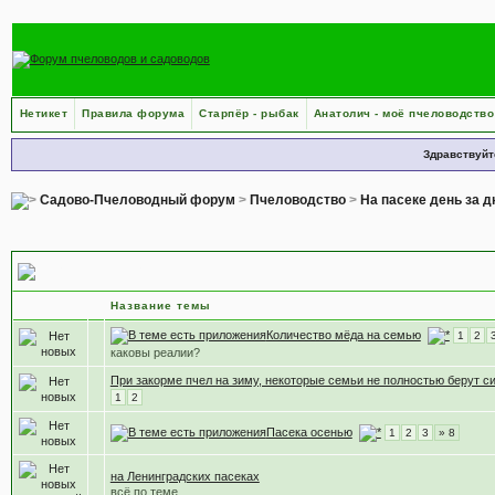
Нетикет
Правила форума
Старпёр - рыбак
Анатолич - моё пчеловодство
Здравствуйт
Садово-Пчеловодный форум
>
Пчеловодство
>
На пасеке день за 
Осенью на пасеке
Название темы
Количество мёда на семью
1
2
каковы реалии?
При закорме пчел на зиму, некоторые семьи не полностью берут с
1
2
Пасека осенью
1
2
3
» 8
на Ленинградских пасеках
всё по теме