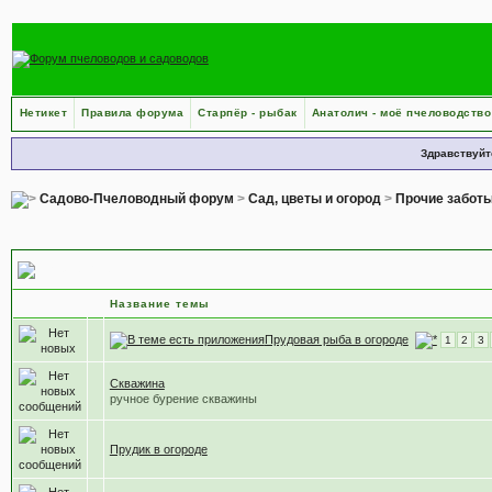
Нетикет
Правила форума
Старпёр - рыбак
Анатолич - моё пчеловодство
Здравствуйт
Садово-Пчеловодный форум
>
Сад, цветы и огород
>
Прочие заботы
Водоисточник
Название темы
Прудовая рыба в огороде
1
2
3
Скважина
ручное бурение скважины
Прудик в огороде