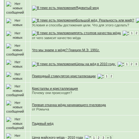
Ядовитый мед
Большой мёд. Реальность или миф?
Условия и способы достижения цели. Что для этого сделать?
пять столпов качества мёда
1
2
от чего зависит качество мёда
Что мы знаем о мёде? Гранцон М.Э. 1991г.
Цены на мёд в 2010 году.
1
2
3
Природный стимулятор кристаллизации
1
2
Кристаллы и кристаллизация
Почему они происходят?
Первая откачка мёда начинающего пчеловода
от Ромыча
Падевый мёд
Цена майского мёда - 2010 года
1
2
3
» 5