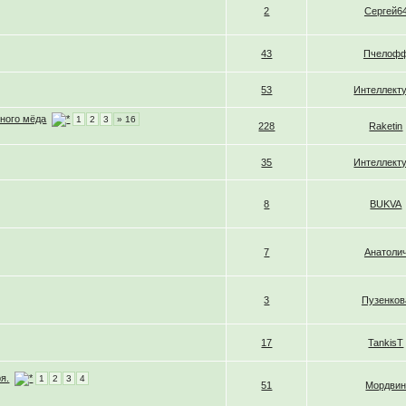
2
Сергей6
43
Пчелоф
53
Интеллект
рного мёда
1
2
3
» 16
228
Raketin
35
Интеллект
8
BUKVA
7
Анатоли
3
Пузенков
17
TankisT
я.
1
2
3
4
51
Мордви