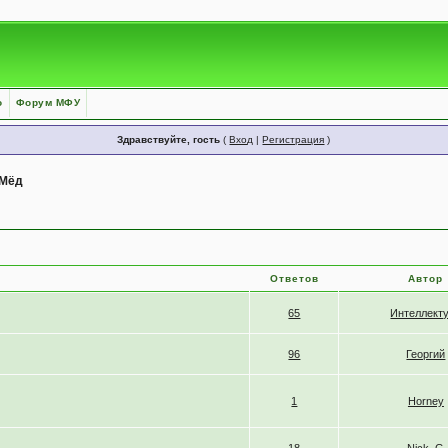
о
Форум МФУ
Здравствуйте, гость
(
Вход
|
Регистрация
)
Мёд
Ответов
Автор
65
Интеллект
96
Георгий
1
Horney