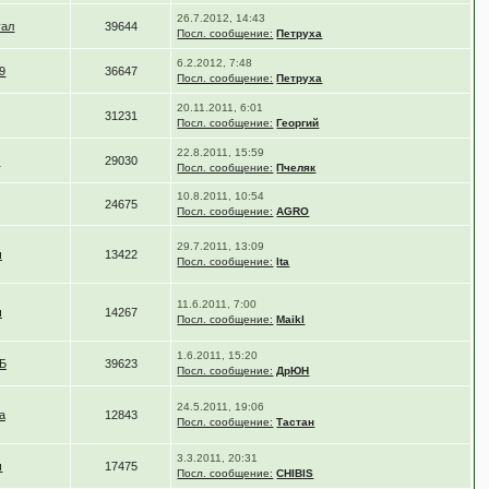
26.7.2012, 14:43
уал
39644
Посл. сообщение:
Петруха
6.2.2012, 7:48
9
36647
Посл. сообщение:
Петруха
20.11.2011, 6:01
31231
Посл. сообщение:
Георгий
22.8.2011, 15:59
d
29030
Посл. сообщение:
Пчеляк
10.8.2011, 10:54
24675
Посл. сообщение:
AGRO
29.7.2011, 13:09
ч
13422
Посл. сообщение:
Ita
11.6.2011, 7:00
ч
14267
Посл. сообщение:
Maikl
1.6.2011, 15:20
Б
39623
Посл. сообщение:
ДрЮН
24.5.2011, 19:06
а
12843
Посл. сообщение:
Тастан
3.3.2011, 20:31
ч
17475
Посл. сообщение:
CHIBIS