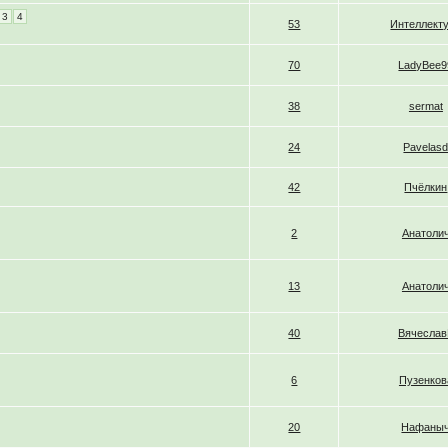
3
4
53
Интеллект
70
LadyBee9
38
sermat
24
Pavelas
42
Пчёлкин
2
Анатоли
13
Анатоли
40
Вячеслав
6
Пузенков
20
Нафаны