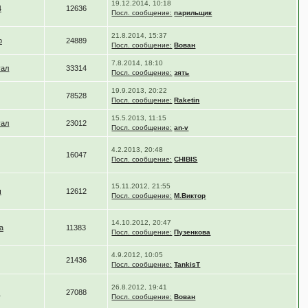
19.12.2014, 10:18
4
12636
Посл. сообщение:
парильщик
21.8.2014, 15:37
ф
24889
Посл. сообщение:
Вован
7.8.2014, 18:10
уал
33314
Посл. сообщение:
зять
19.9.2013, 20:22
78528
Посл. сообщение:
Raketin
15.5.2013, 11:15
уал
23012
Посл. сообщение:
an-v
4.2.2013, 20:48
16047
Посл. сообщение:
CHIBIS
15.11.2012, 21:55
ч
12612
Посл. сообщение:
М.Виктор
14.10.2012, 20:47
а
11383
Посл. сообщение:
Пузенкова
4.9.2012, 10:05
21436
Посл. сообщение:
TankisT
26.8.2012, 19:41
н
27088
Посл. сообщение:
Вован