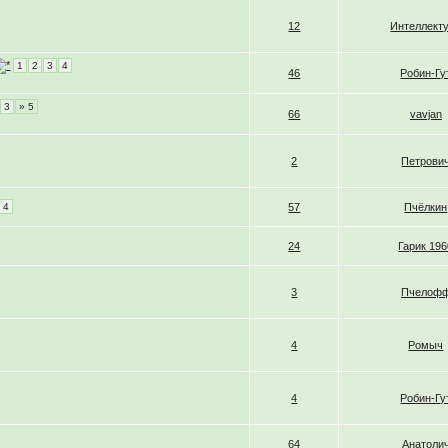
12
Интеллект
1
2
3
4
46
Робин-Гу
3
» 5
66
vavjan
2
Петрови
4
57
Пчёлкин
24
Гарик 196
3
Пчелоф
4
Ромыч
4
Робин-Гу
64
Анатоли