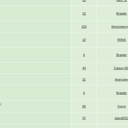
18
Nick_G
10
Brawler
225
Интеллект
10
IRINA
6
Brawler
43
Саныч-00
31
Анатоли
0
Brawler
6
85
Унгур
47
slava552