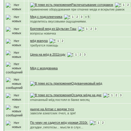
Распечатывание соторамок
1
2
применение оборудования при откачке меда и вскрытие рамок
Мед с подсолнечника
1
2
3
» 5
поделитесь вкусовыми ощущениями.
Бортевой мед из Шульган-Таш
1
2
3
вопросы новичка
мёд манука
1
2
требуется помощь
Цена на мёд в 2011году
1
2
3
Мёд с мордовника
Одуванчиковый мёд
Осадок мёда на дне
1
2
3
откачанный мёд постоял в банке месяц
нынче на Алтае с медом туго
завезли азиатских пчел, а зря!
По чему не садится мёд урожая 2010г.
1
2
догадки ,гипотезы... мысли в слух...