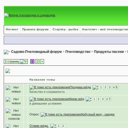
Нетикет
Правила форума
Старпёр - рыбак
Анатолич - моё пчеловодств
Садово-Пчеловодный форум
>
Пчеловодство
>
Продукты пасеки
>
2 страниц
1
2
>
Мёд
Название темы
Продажа мёда
1
2
3
» 5
Качество и сохранность
Крем-мёд
1
2
3
» 7
в домашних условиях
Опрос:
Арбузный мед - нардек
Отжим мёда.
1
2