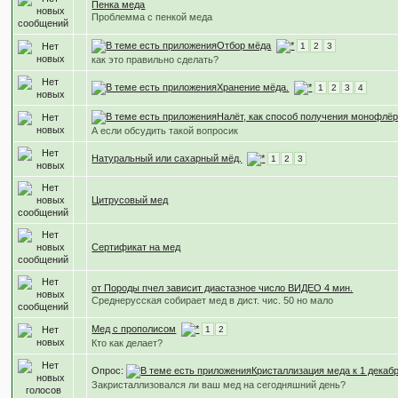
Пенка меда
Проблемма с пенкой меда
Отбор мёда
1
2
3
как это правильно сделать?
Хранение мёда.
1
2
3
4
Налёт, как способ получения монофлё
А если обсудить такой вопросик
Натуральный или сахарный мёд.
1
2
3
Цитрусовый мед
Cертификат на мед
от Породы пчел зависит диастазное число ВИДЕО 4 мин.
Среднерусская собирает мед в дист. чис. 50 но мало
Мед с прополисом
1
2
Кто как делает?
Опрос:
Кристаллизация меда к 1 декабр
Закристаллизовался ли ваш мед на сегодняшний день?