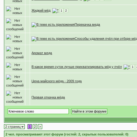
Жидкий мёд
1
2
Перекачка меда
Способы удаления пчёл при отборе мё
Аромат меда
В какое время суток лучше прихватизировать мёд у пчёл
1
Цена майского мёда - 2009 года
Первая откачка мёда
2 страниц
1
2
>
2
чел. просматривают этот форум (гостей: 2, скрытых пользователей: 0)