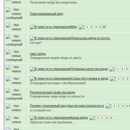
Получение мёда без медогонки.
Гранулированный мёд
Мёд
1
2
3
» 16
Пересылка мёда по почте.
кто как?
Цвет мёда
Определение видов мёда по цвету
Проверка качества меда
1
2
3
Споры ботулизма в мёде
1
2
3
Очередная выходка г-жи Малышевой
Реологические свойства мёда
Определение вида мёда по вязкости
Почему откачанный мед быстро кристаллизуется
1
2
3
» 
а сотовый-нет.
Качка мёда
1
2
3
4
Удовольствие или проблема...