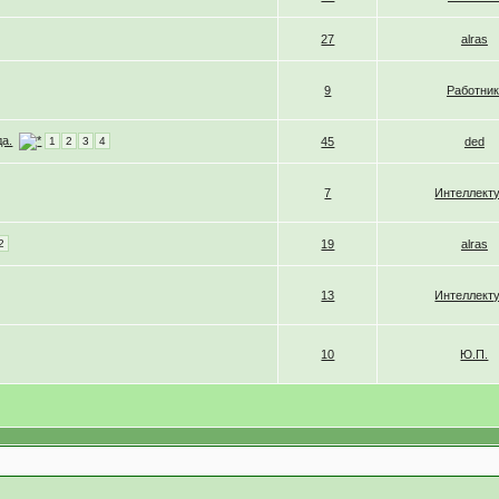
27
alras
9
Работник
да.
1
2
3
4
45
ded
7
Интеллект
2
19
alras
13
Интеллект
10
Ю.П.