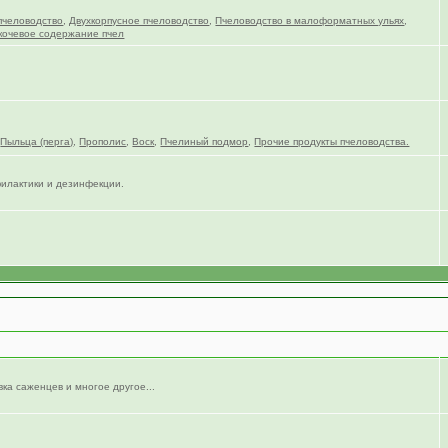
пчеловодство
,
Двухкорпусное пчеловодство
,
Пчеловодство в малоформатных ульях
,
кочевое содержание пчел
,
Пыльца (перга)
,
Прополис
,
Воск
,
Пчелиный подмор
,
Прочие продукты пчеловодства.
филактики и дезинфекции.
вка саженцев и многое другое...