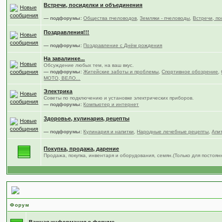
Встречи, посиделки и объединения
— подфорумы:
Общества пчеловодов
,
Земляки - пчеловоды
,
Встречи, по
Поздравления!!!
— подфорумы:
Поздравление с Днём рождения
На завалинке...
Обсуждение любых тем, на ваш вкус.
— подфорумы:
Житейские заботы и проблемы
,
Спортивное обозрение
,
МОТО, ВЕЛО...
Электрика
Советы по подключению и установке электрических приборов.
— подфорумы:
Компьютер и интернет
Здоровье, кулинария, рецепты
— подфорумы:
Кулинария и напитки
,
Народные лечебные рецепты
,
Апи
Покупка, продажа, дарение
Продажа, покупка, инвентаря и оборудования, семян.(Только для постоя
Всё что связано с форумом.
Форум