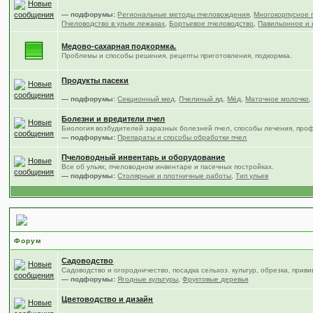
— подфорумы:
Региональные методы пчеловождения
,
Многокорпусное 
Пчеловодство в ульях лежаках
,
Бортьевое пчеловодство
,
Павильонное и 
Медово-сахарная подкормка.
Проблемы и способы решения, рецепты приготовления, подкормка.
Продукты пасеки
— подфорумы:
Секционный мед
,
Пчелиный яд
,
Мёд
,
Маточное молочко
Болезни и вредители пчел
Биология возбудителей заразных болезней пчел, способы лечения, про
— подфорумы:
Препараты и способы обработки пчел
Пчеловодный инвентарь и оборудование
Все об ульях, пчеловодном инвентаре и пасечных постройках.
— подфорумы:
Столярные и плотничные работы
,
Тип ульев
Сад, цветы и огород
Форум
Садоводство
Садоводство и огородничество, посадка сельхоз. культур, обрезка, приви
— подфорумы:
Ягодные культуры
,
Фруктовые деревья
Цветоводство и дизайн