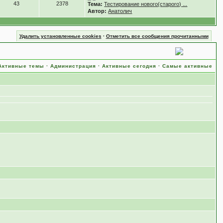
43
2378
Тема:
Тестирование нового(старого) ...
Автор:
Анатолич
Удалить установленные cookies
·
Отметить все сообщения прочитанными
Активные темы
·
Администрация
·
Активные сегодня
·
Самые активные