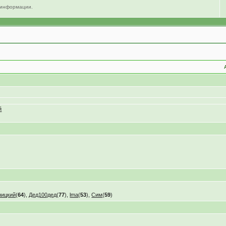
 информации.
й
ницкий
(
64
),
Дед100дед
(
77
),
lma
(
53
),
Сим
(
59
)