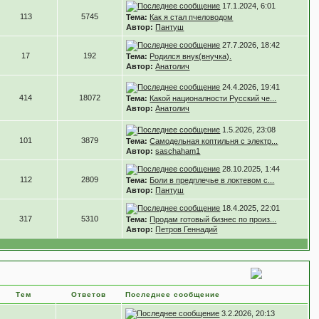
17.1.2024, 6:01
113
5745
Тема:
Как я стал пчеловодом
Автор:
Пантуш
27.7.2026, 18:42
17
192
Тема:
Родился внук(внучка).
Автор:
Анатолич
24.4.2026, 19:41
414
18072
Тема:
Какой националности Русский че...
Автор:
Анатолич
1.5.2026, 23:08
101
3879
Тема:
Самодельная коптильня с электр...
Автор:
saschaham1
28.10.2025, 1:44
112
2809
Тема:
Боли в предплечье в локтевом с...
Автор:
Пантуш
18.4.2025, 22:01
317
5310
Тема:
Продам готовый бизнес по произ...
Автор:
Петров Геннадий
Тем
Ответов
Последнее сообщение
3.2.2026, 20:13