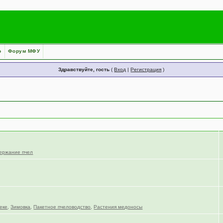
о
Форум МФУ
Здравствуйте, гость
(
Вход
|
Регистрация
)
ержание пчел
еке
,
Зимовка
,
Пакетное пчеловодство
,
Растения медоносы