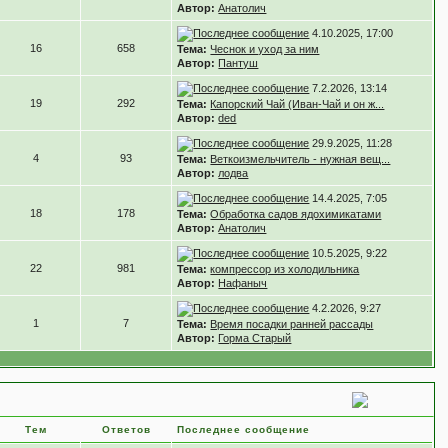
Автор:
Анатолич
4.10.2025, 17:00
16
658
Тема:
Чеснок и уход за ним
Автор:
Пантуш
7.2.2026, 13:14
19
292
Тема:
Капорский Чай (Иван-Чай и он ж...
Автор:
ded
29.9.2025, 11:28
4
93
Тема:
Веткоизмельчитель - нужная вещ...
Автор:
лодва
14.4.2025, 7:05
18
178
Тема:
Обработка садов ядохимикатами
Автор:
Анатолич
10.5.2025, 9:22
22
981
Тема:
компрессор из холодильника
Автор:
Нафаныч
4.2.2026, 9:27
1
7
Тема:
Время посадки ранней рассады
Автор:
Горма Старый
Тем
Ответов
Последнее сообщение