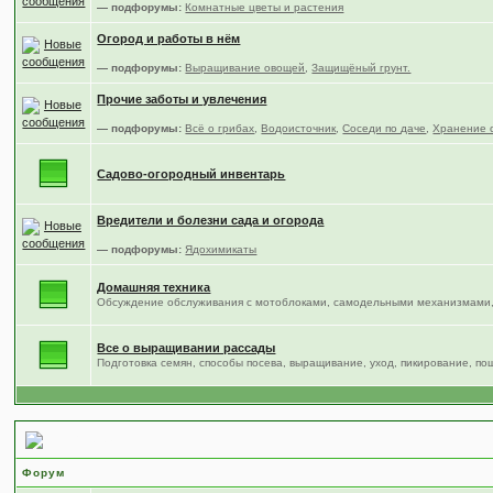
— подфорумы:
Комнатные цветы и растения
Огород и работы в нём
— подфорумы:
Выращивание овощей
,
Защищёный грунт.
Прочие заботы и увлечения
— подфорумы:
Всё о грибах
,
Водоисточник
,
Соседи по даче
,
Хранение 
Садово-огородный инвентарь
Вредители и болезни сада и огорода
— подфорумы:
Ядохимикаты
Домашняя техника
Обсуждение обслуживания с мотоблоками, самодельными механизмами,
Все о выращивании рассады
Подготовка семян, способы посева, выращивание, уход, пикирование, по
Место общения
Форум