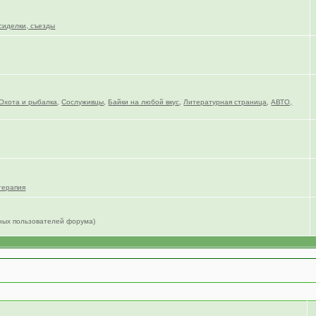
сиделки, съезды
Охота и рыбалка
,
Сослуживцы
,
Байки на любой вкус
,
Литературная страница
,
АВТО,
терапия
нных пользователей форума)