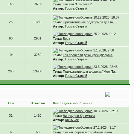
145
19766
Тема:
Пасека "Ольховая"
Автор:
Горма Старый
10.12.2025, 18:37
25
1350
Тема:
Приготовление подкормок для пч...
Автор:
Горма Старый
25.2.2026, 9:12
96
2961
Тема:
Воск
Автор:
Горма Старый
3.1.2026, 2:58
104
3259
Тема:
Как провести дезинфекцию улья
Автор:
Горма Старый
23.3.2026, 22:46
266
13980
Тема:
Приложение для андроид "Моя Па...
Автор:
Горма Старый
Тем
Ответов
Последнее сообщение
10.3.2026, 22:10
31
1410
Тема:
Винокурня Крымчака
Автор:
Крымчак
27.2.2024, 9:17
6
68
Тема:
Кто как борется с грибным кома...