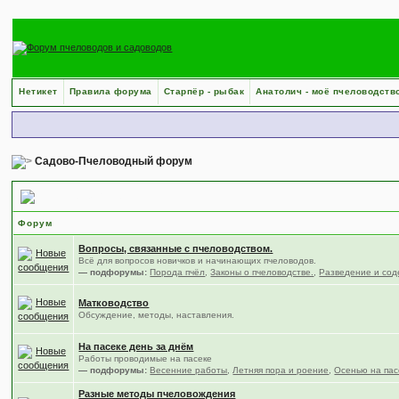
Нетикет
Правила форума
Старпёр - рыбак
Анатолич - моё пчеловодств
Садово-Пчеловодный форум
Пчеловодство
Форум
Вопросы, связанные с пчеловодством.
Всё для вопросов новичков и начинающих пчеловодов.
— подфорумы:
Порода пчёл
,
Законы о пчеловодстве.
,
Разведение и сод
Матководство
Обсуждение, методы, наставления.
На пасеке день за днём
Работы проводимые на пасеке
— подфорумы:
Весенние работы
,
Летняя пора и роение
,
Осенью на пас
Разные методы пчеловождения