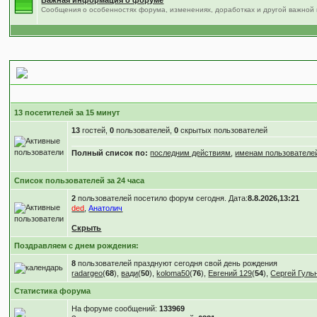
Важная информация о форуме
Сообщения о особенностях форума, изменениях, доработках и другой важной
Статистика форума
13 посетителей за 15 минут
13
гостей,
0
пользователей,
0
скрытых пользователей
Полный список по:
последним действиям
,
именам пользователе
Список пользователей за 24 часа
2
пользователей посетило форум сегодня. Дата:
8.8.2026,13:21
ded
,
Анатолич
Скрыть
Поздравляем с днем рождения:
8
пользователей празднуют сегодня свой день рождения
radargeo
(
68
),
вади
(
50
),
koloma50
(
76
),
Евгений 129
(
54
),
Сергей Гуль
Статистика форума
На форуме сообщений:
133969