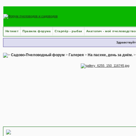
Нетикет
Правила форума
Старпёр - рыбак
Анатолич - моё пчеловодство
Здравствуйт
Садово-Пчеловодный форум
>
Галерея
>
На пасеке, день за днём.
Панель навигации для